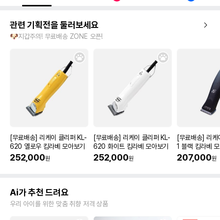
관련 기획전을 둘러보세요
🐶지갑주의! 무료배송 ZONE 오픈!
[무료배송] 리케이 클리퍼 KL-
[무료배송] 리케이 클리퍼 KL-
[무료배송] 리케
620 옐로우 킴라베 모아보기
620 화이트 킴라베 모아보기
1 블랙 킴라베 
252,000
252,000
207,000
원
원
원
Ai가 추천 드려요
우리 아이를 위한 맞춤 취향 저격 상품