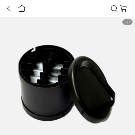
1
/
1