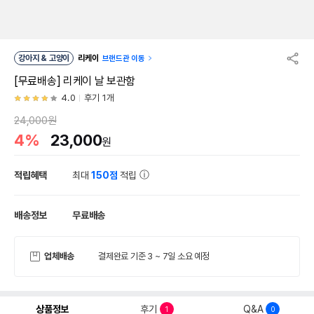
강아지 & 고양이
리케이
브랜드관 이동
[무료배송] 리케이 날 보관함
4.0
후기 1개
24,000원
4%
23,000
원
적립혜택
최대
150점
적립
배송정보
무료배송
업체배송
결제완료 기준 3 ~ 7일 소요 예정
상품정보
후기
Q&A
1
0