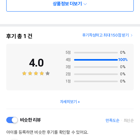
상품정보 더보기
후기 총
1
건
후기작성하고 최대 150점 받기
5
점
0
%
4.0
4
점
100
%
3
점
0
%
2
점
0
%
1
점
0
%
자세히보기
비슷한 리뷰
만족도순
최신순
아이를 등록하면 비슷한 후기를 확인할 수 있어요.