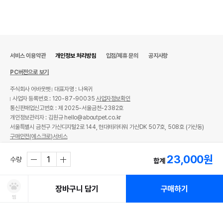
서비스 이용약관
개인정보 처리방침
입점/제휴 문의
공지사항
PC버전으로 보기
상품 필수 정보
주식회사 어바웃펫
대표자명 : 나옥귀
품명 및 모델명
리케이 날 보관함
사업자 등록번호 : 120-87-90035
사업자정보확인
통신판매업신고번호 : 제 2025-서울금천-2382호
법에 의한 인증,허가 등을
개인정보관리자 : 김원규 hello@aboutpet.co.kr
상세페이지 참조
받았음을 확인할수 있는
서울특별시 금천구 가산디지털2로 144, 현대테라타워 가산DK 507호, 508호 (가산동)
경우 그에 대한 사항
구매안전(에스크로)서비스
제조국 또는 원산지
대만OEM
© copyright (c) www.aboutpet.co.kr all rights reserved.
23,000
원
수량
합계
제조자,수입품의 경우
RIKEI//해당사항없음
수입자를 함께 표기
장바구니 담기
구매하기
AS책임자와 전화번호
찜
어바웃펫//1644-9601
또는 소비자상담 관련
전화번호
처방사료 주문 시 확인해주세요!
쿠폰보기
적립혜택
취소/ 교환/ 환불
유통기한 임박 상품
최저가 도전 상품
AI검색
AI검색