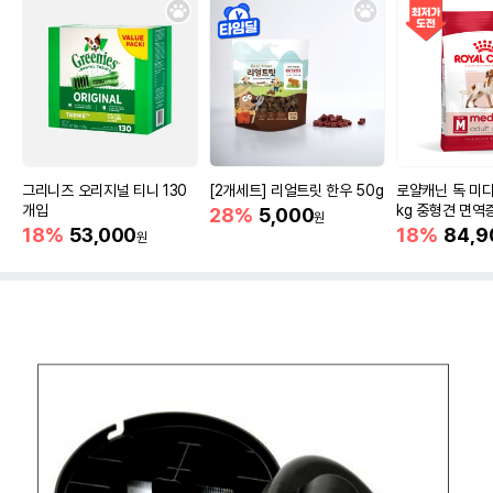
그리니즈 오리지널 티니 130
[2개세트] 리얼트릿 한우 50g
로얄캐닌 독 미디
개입
kg 중형견 면역
28%
5,000
원
18%
53,000
18%
84,9
원