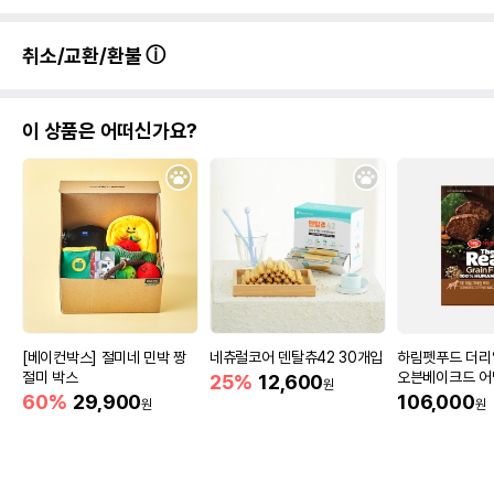
취소/교환/환불
\r\n
이 상품은 어떠신가요?
[베이컨박스] 절미네 민박 짱
네츄럴코어 덴탈츄42 30개입
하림펫푸드 더리
절미 박스
오븐베이크드 어
25%
12,600
원
5.8kg
60%
29,900
106,000
원
원