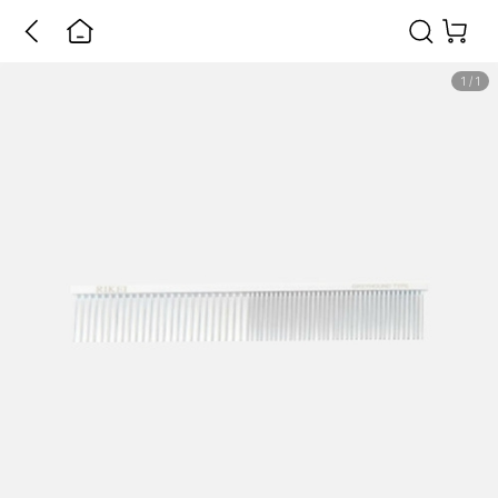
1
/
1