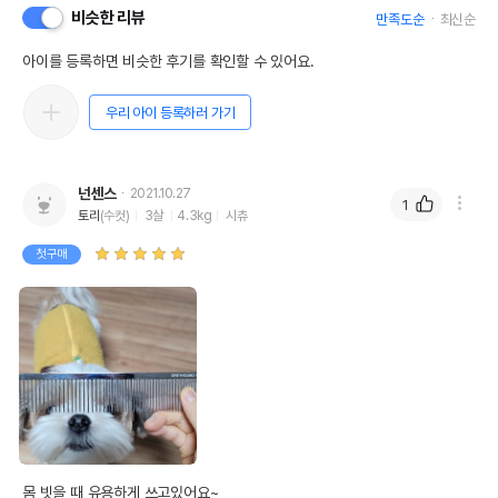
비슷한 리뷰
만족도순
최신순
아이를 등록하면 비슷한 후기를 확인할 수 있어요.
상품 필수 정보
우리 아이 등록하러 가기
품명 및 모델명
리케이 일반콤 그레이하운드
법에 의한 인증,허가 등을
상세페이지 참조
받았음을 확인할수 있는
넌센스
2021.10.27
경우 그에 대한 사항
1
토리
(수컷)
3살
4.3kg
시츄
제조국 또는 원산지
대만
첫구매
제조자,수입품의 경우
RIKEI//해당사항없음
수입자를 함께 표기
AS책임자와 전화번호
어바웃펫//1644-9601
또는 소비자상담 관련
전화번호
유통기한이 최소 2026.12.04이거나 그
이후인 상품이 출고됩니다.
유통기한
단, 상품명에 유통기한 명시된 경우, 해당
유통기한을 따릅니다.
몸 빗을 때 유용하게 쓰고있어요~
