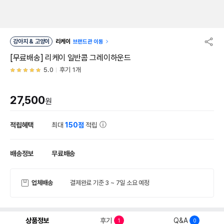
강아지 & 고양이
리케이
브랜드관 이동
[무료배송] 리케이 일반콤 그레이하운드
5.0
후기 1개
27,500
원
적립혜택
최대
150점
적립
배송정보
무료배송
업체배송
결제완료 기준 3 ~ 7일 소요 예정
상품정보
후기
Q&A
1
0