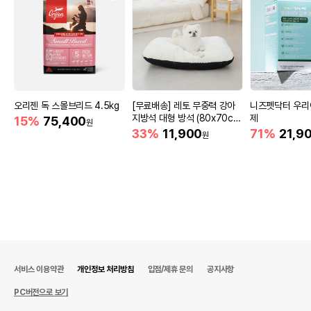
오리젠 독 스몰브리드 4.5kg
[무료배송] 레토 무중력 강아
니즈펫닥터 우리
지방석 대형 방석 (80x70c
제
15%
75,400
원
m)
33%
11,900
71%
21,9
원
서비스 이용약관
개인정보 처리방침
입점/제휴 문의
공지사항
PC버전으로 보기