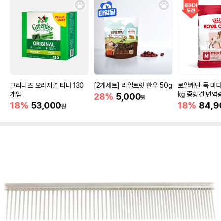
그리니즈 오리지널 티니 130
[2개세트] 리얼트릿 한우 50g
로얄캐닌 독 미디
개입
kg 중형견 면역
28%
5,000
원
18%
53,000
18%
84,9
원