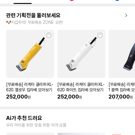
관련 기획전을 둘러보세요
🐶지갑주의! 무료배송 ZONE 오픈!
[무료배송] 리케이 클리퍼 KL-
[무료배송] 리케이 클리퍼 KL-
[무료배송] 리케
620 옐로우 킴라베 모아보기
620 화이트 킴라베 모아보기
1 블랙 킴라베 
252,000
252,000
207,000
원
원
원
Ai가 추천 드려요
우리 아이를 위한 맞춤 취향 저격 상품