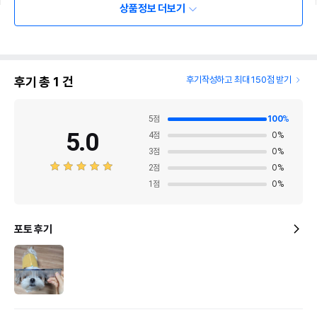
상품정보 더보기
후기 총
1
건
후기작성하고 최대 150점 받기
5
점
100
%
5.0
4
점
0
%
3
점
0
%
2
점
0
%
\r\n
1
점
0
%
포토 후기