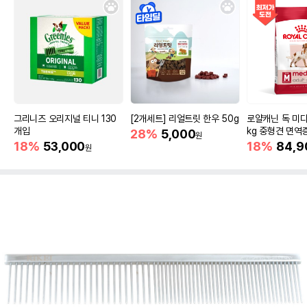
그리니즈 오리지널 티니 130
[2개세트] 리얼트릿 한우 50g
로얄캐닌 독 미디
개입
kg 중형견 면역
28%
5,000
원
18%
53,000
18%
84,9
원