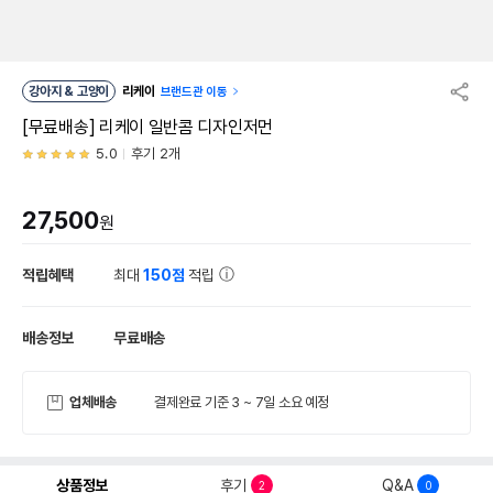
강아지 & 고양이
리케이
브랜드관 이동
[무료배송] 리케이 일반콤 디자인저먼
5.0
후기 2개
27,500
원
적립혜택
최대
150점
적립
배송정보
무료배송
업체배송
결제완료 기준 3 ~ 7일 소요 예정
상품정보
후기
Q&A
2
0