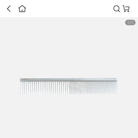
1
/
1