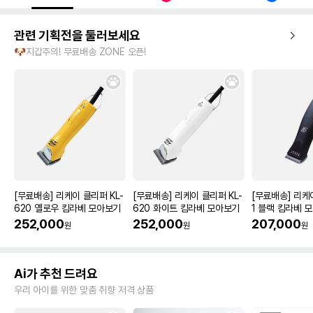
관련 기획전을 둘러보세요
🐶지갑주의! 무료배송 ZONE 오픈!
[무료배송] 리케이 클리퍼 KL-
[무료배송] 리케이 클리퍼 KL-
[무료배송] 리케
620 옐로우 킴라베 모아보기
620 화이트 킴라베 모아보기
1 블랙 킴라베 
252,000
252,000
207,000
원
원
원
Ai가 추천 드려요
우리 아이를 위한 맞춤 취향 저격 상품