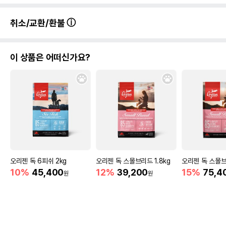
취소/교환/환불
이 상품은 어떠신가요?
오리젠 독 6피쉬 2kg
오리젠 독 스몰브리드 1.8kg
오리젠 독 스몰브
10%
45,400
12%
39,200
15%
75,4
원
원