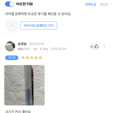
비슷한 리뷰
만족도순
최신순
아이를 등록하면 비슷한 후기를 확인할 수 있어요.
상품 필수 정보
우리 아이 등록하러 가기
품명 및 모델명
리케이 일반콤 디자인저먼
슈우슈
법에 의한 인증,허가 등을
2023.02.14
0
상세페이지 참조
받았음을 확인할수 있는
슈슈
(수컷)
3살
6.4kg
터키시앙고라
경우 그에 대한 사항
첫구매
제조국 또는 원산지
대만
제조자,수입품의 경우
RIKEI//해당사항없음
수입자를 함께 표기
AS책임자와 전화번호
어바웃펫//1644-9601
또는 소비자상담 관련
전화번호
유통기한이 최소 2026.12.06이거나 그
이후인 상품이 출고됩니다.
유통기한
크기가 커서 좋아요

단, 상품명에 유통기한 명시된 경우, 해당