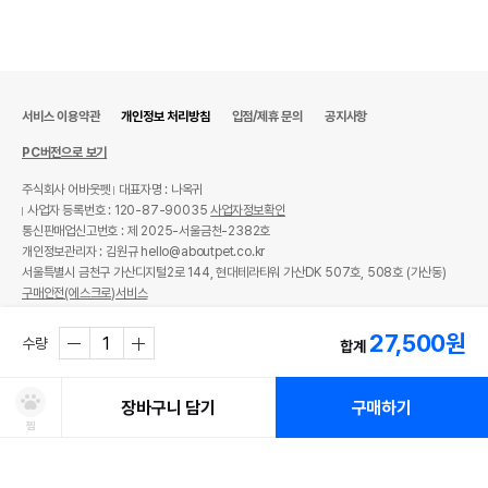
서비스 이용약관
개인정보 처리방침
입점/제휴 문의
공지사항
PC버전으로 보기
주식회사 어바웃펫
대표자명 : 나옥귀
사업자 등록번호 : 120-87-90035
사업자정보확인
통신판매업신고번호 : 제 2025-서울금천-2382호
개인정보관리자 : 김원규 hello@aboutpet.co.kr
서울특별시 금천구 가산디지털2로 144, 현대테라타워 가산DK 507호, 508호 (가산동)
구매안전(에스크로)서비스
© copyright (c) www.aboutpet.co.kr all rights reserved.
27,500
원
수량
합계
장바구니 담기
구매하기
찜
처방사료 주문 시 확인해주세요!
쿠폰보기
적립혜택
취소/ 교환/ 환불
유통기한 임박 상품
최저가 도전 상품
AI검색
AI검색