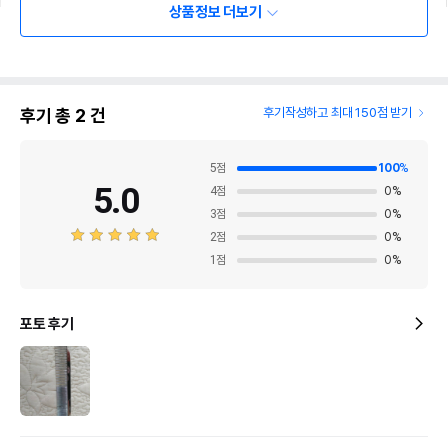
상품정보 더보기
후기 총
2
건
후기작성하고 최대 150점 받기
5
점
100
%
5.0
4
점
0
%
3
점
0
%
2
점
0
%
1
점
0
%
\r\n
포토 후기