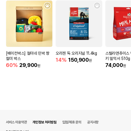
[베이컨박스] 절미네 민박 짱
오리젠 독 오리지널 11.4kg
스텔라앤츄이스 
절미 박스
키 밀믹서 510g
14%
150,900
원
60%
29,900
74,000
원
원
서비스 이용약관
개인정보 처리방침
입점/제휴 문의
공지사항