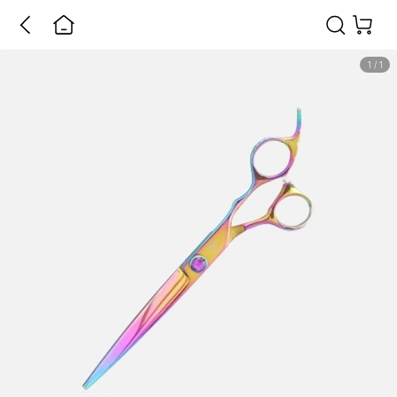
1
/
1