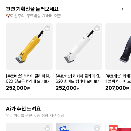
관련 기획전을 둘러보세요
🐶지갑주의! 무료배송 ZONE 오픈!
[무료배송] 리케이 클리퍼 KL-
[무료배송] 리케이 클리퍼 KL-
[무료배송] 리케
620 옐로우 킴라베 모아보기
620 화이트 킴라베 모아보기
1 블랙 킴라베 
252,000
252,000
207,000
원
원
원
Ai가 추천 드려요
우리 아이를 위한 맞춤 취향 저격 상품