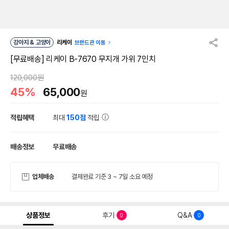
강아지 & 고양이
리케이
브랜드관 이동
[무료배송] 리케이 B-7670 무지개 가위 7인치
120,000원
45%
65,000
원
적립혜택
최대
150점
적립
배송정보
무료배송
업체배송
결제완료 기준 3 ~ 7일 소요 예정
상품정보
후기
Q&A
0
0