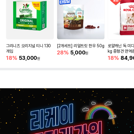
그리니즈 오리지널 티니 130
[2개세트] 리얼트릿 한우 50g
로얄캐닌 독 미디
개입
kg 중형견 면역
28%
5,000
원
18%
53,000
18%
84,9
원