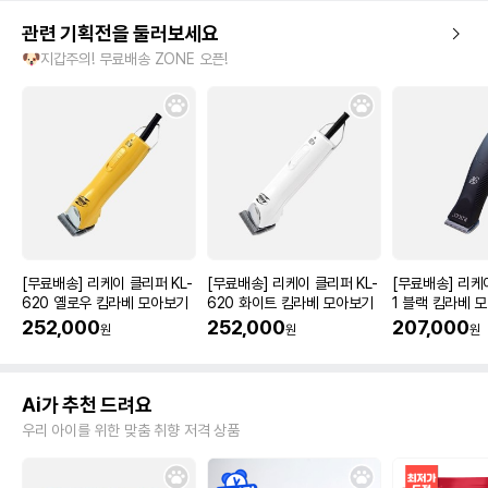
관련 기획전을 둘러보세요
🐶지갑주의! 무료배송 ZONE 오픈!
[무료배송] 리케이 클리퍼 KL-
[무료배송] 리케이 클리퍼 KL-
[무료배송] 리케
620 옐로우 킴라베 모아보기
620 화이트 킴라베 모아보기
1 블랙 킴라베 
252,000
252,000
207,000
원
원
원
Ai가 추천 드려요
우리 아이를 위한 맞춤 취향 저격 상품