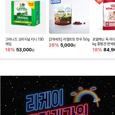
그리니즈 오리지널 티니 130
[2개세트] 리얼트릿 한우 50g
로얄캐닌 독 미디
개입
kg 중형견 면역
28%
5,000
원
18%
53,000
18%
84,9
원