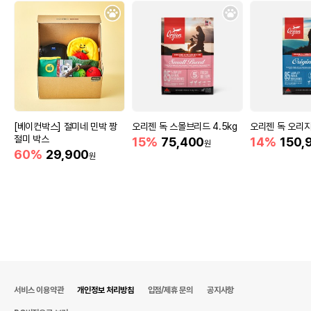
[베이컨박스] 절미네 민박 짱
오리젠 독 스몰브리드 4.5kg
오리젠 독 오리지널
절미 박스
15%
75,400
14%
150,
원
60%
29,900
원
서비스 이용약관
개인정보 처리방침
입점/제휴 문의
공지사항