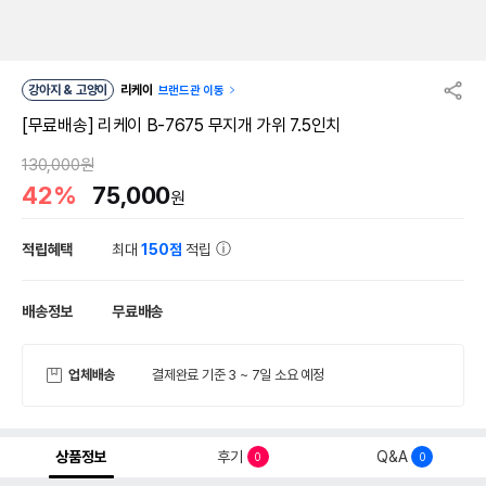
강아지 & 고양이
리케이
브랜드관 이동
[무료배송] 리케이 B-7675 무지개 가위 7.5인치
130,000원
42%
75,000
원
적립혜택
최대
150점
적립
배송정보
무료배송
업체배송
결제완료 기준 3 ~ 7일 소요 예정
상품정보
후기
Q&A
0
0