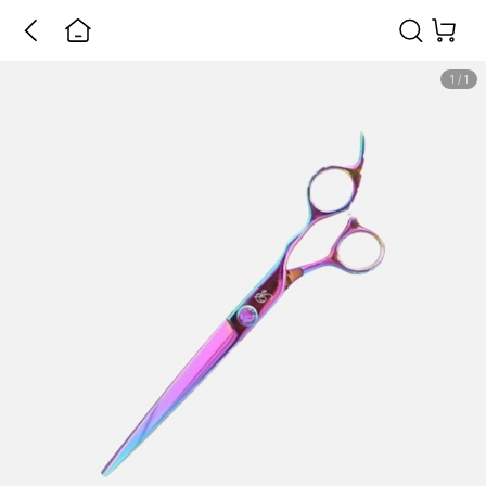
1
/
1