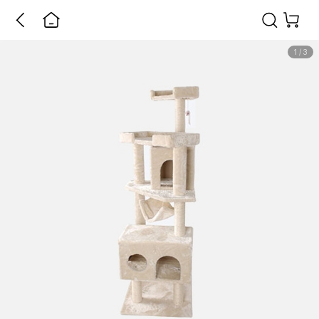
1
/
3