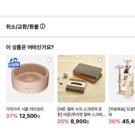
취소/교환/환불
이 상품은 어떠신가요?
가리가리 서클 아이보리
[바른 철벽 수직 스크래쳐 호
[무료배송] 딩동
환] 바른/루어캣 철벽 스크래
워
37%
12,500
원
쳐 리필
25%
8,900
30%
45,4
원