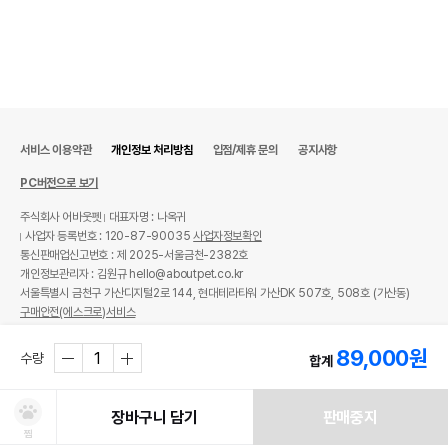
서비스 이용약관
개인정보 처리방침
입점/제휴 문의
공지사항
PC버전으로 보기
주식회사 어바웃펫
대표자명 : 나옥귀
사업자 등록번호 : 120-87-90035
사업자정보확인
통신판매업신고번호 : 제 2025-서울금천-2382호
개인정보관리자 : 김원규 hello@aboutpet.co.kr
서울특별시 금천구 가산디지털2로 144, 현대테라타워 가산DK 507호, 508호 (가산동)
구매안전(에스크로)서비스
© copyright (c) www.aboutpet.co.kr all rights reserved.
89,000
원
수량
합계
장바구니 담기
판매중지
찜