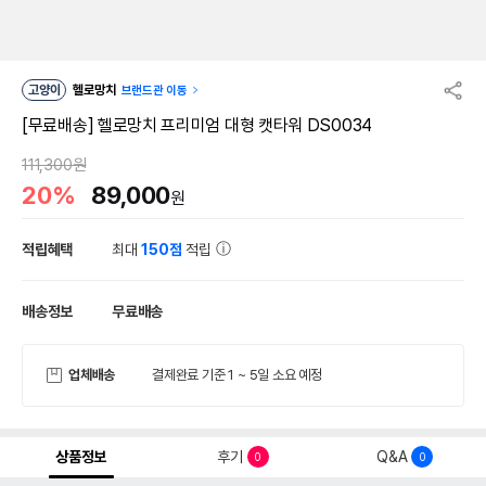
고양이
헬로망치
브랜드관 이동
[무료배송] 헬로망치 프리미엄 대형 캣타워 DS0034
111,300원
20%
89,000
원
적립혜택
최대
150점
적립
배송정보
무료배송
업체배송
결제완료 기준 1 ~ 5일 소요 예정
상품정보
후기
Q&A
0
0