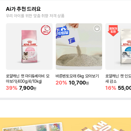
Ai가 추천 드려요
우리 아이를 위한 맞춤 취향 저격 상품
로얄캐닌 캣 마더&베이비 모
바른벤토모래 6kg 모아보기
로얄캐닌 캣 인도
아보기(400g/4/10kg)
새 감소
20%
10,700
원
39%
7,900
16%
55,0
원