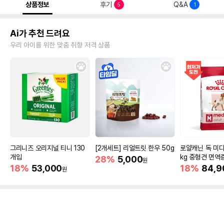
상품정보
후기
Q&A
5
1
Ai가 추천 드려요
우리 아이를 위한 맞춤 취향 저격 상품
그리니즈 오리지널 티니 130
[2개세트] 리얼트릿 한우 50g
로얄캐닌 독 미디
개입
kg 중형견 면역
28%
5,000
원
18%
53,000
18%
84,9
원