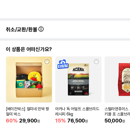
취소/교환/환불
이 상품은 어떠신가요?
[베이컨박스] 절미네 민박 짱
아카나 독 어덜트 스몰브리드
스텔라앤츄이스 
절미 박스
레시피 6kg
키블 포 스몰브리
리 치킨 1.6kg
60%
29,900
15%
76,500
50,000
원
원
원