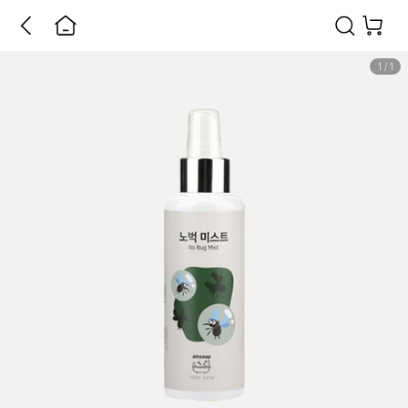
1
/
1