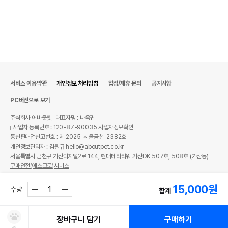
서비스 이용약관
개인정보 처리방침
입점/제휴 문의
공지사항
PC버전으로 보기
주식회사 어바웃펫
대표자명 : 나옥귀
사업자 등록번호 : 120-87-90035
사업자정보확인
통신판매업신고번호 : 제 2025-서울금천-2382호
개인정보관리자 : 김원규 hello@aboutpet.co.kr
서울특별시 금천구 가산디지털2로 144, 현대테라타워 가산DK 507호, 508호 (가산동)
구매안전(에스크로)서비스
© copyright (c) www.aboutpet.co.kr all rights reserved.
15,000
원
수량
합계
장바구니 담기
구매하기
찜