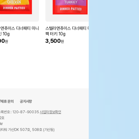
앤츄이스 디너패티 미니
스텔라앤츄이스 디너패티 미니
스텔라앤츄이스 디너패
 10g
팩 터키 10g
팩 포크 10g
00
3,500
3,500
원
원
원
/제휴 문의
공지사항
록번호 : 120-87-90035
사업자정보확인
2호
kr
타워 가산DK 507호, 508호 (가산동)