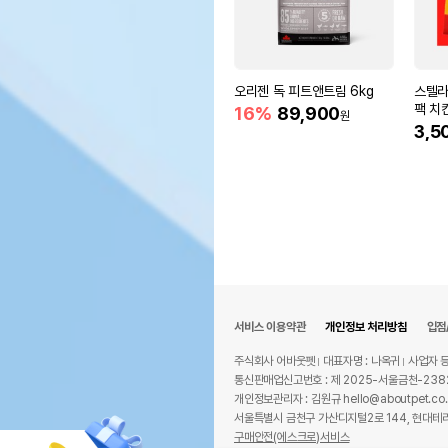
오리젠 독 피트앤트림 6kg
스텔라
팩 치킨
16%
89,900
원
3,5
서비스 이용약관
개인정보 처리방침
입점
주식회사 어바웃펫
대표자명 : 나옥귀
사업자 등
통신판매업신고번호 : 제 2025-서울금천-238
개인정보관리자 : 김원규 hello@aboutpet.co.
서울특별시 금천구 가산디지털2로 144, 현대테라
구매안전(에스크로)서비스