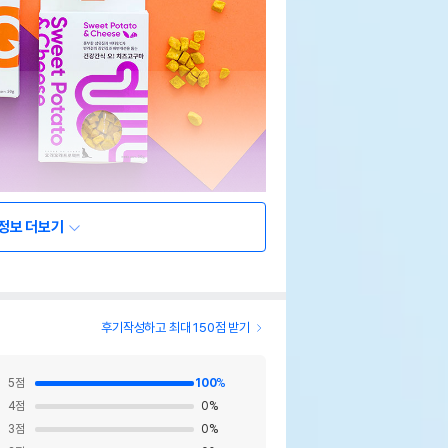
정보 더보기
후기작성하고 최대 150점 받기
5
점
100
%
4
점
0
%
3
점
0
%