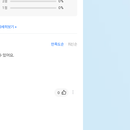
2
점
0
%
1
점
0
%
자세히보기
만족도순
최신순
 있어요.
0