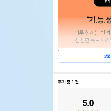
상품
후기 총
1
건
5.0