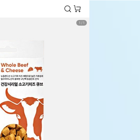
1
/
1