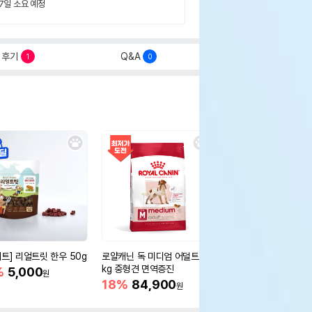
 7일 소요 예정
후기
Q&A
1
0
세트] 리얼트릿 한우 50g
로얄캐닌 독 미디엄 어덜트 10
오리젠 독 스몰브리드 4
kg 중형견 면역증진
%
5,000
15%
75,400
원
원
18%
84,900
원