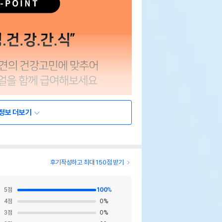
정보 더보기
후기작성하고 최대 150점 받기
5
점
100
%
4
점
0
%
3
점
0
%