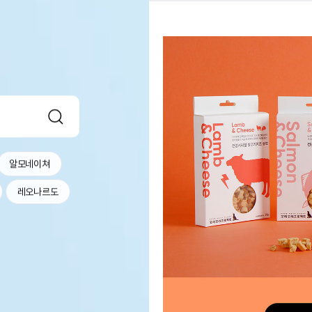
알모네이쳐
레오나르도