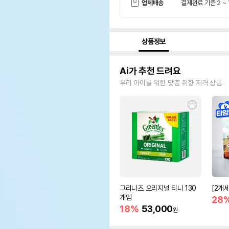
업체배송
결제완료 기준 2 ~
상품정보
Ai가 추천 드려요
우리 아이를 위한 맞춤 취향 저격 상품
그리니즈 오리지널 티니 130
[2개
개입
28
18%
53,000
원