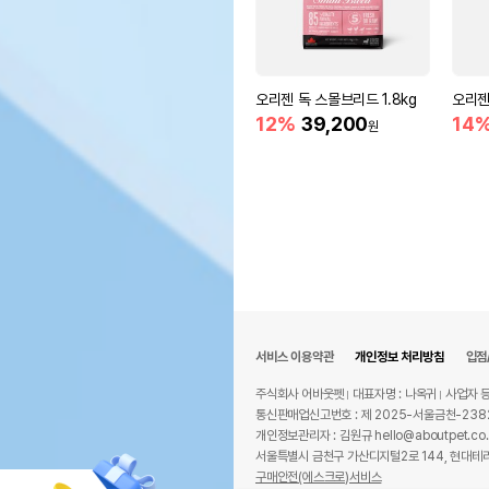
오리젠 독 스몰브리드 1.8kg
오리젠 
12%
39,200
14
원
서비스 이용약관
개인정보 처리방침
입점
주식회사 어바웃펫
대표자명 : 나옥귀
사업자 등
통신판매업신고번호 : 제 2025-서울금천-238
개인정보관리자 : 김원규 hello@aboutpet.co.
서울특별시 금천구 가산디지털2로 144, 현대테라
구매안전(에스크로)서비스