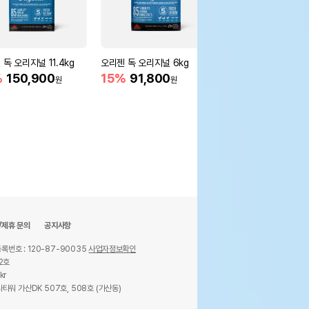
독 오리지널 11.4kg
오리젠 독 오리지널 6kg
오리젠 독 피트앤트림 6
%
150,900
15%
91,800
16%
89,900
원
원
원
/제휴 문의
공지사항
록번호 : 120-87-90035
사업자정보확인
2호
kr
타워 가산DK 507호, 508호 (가산동)