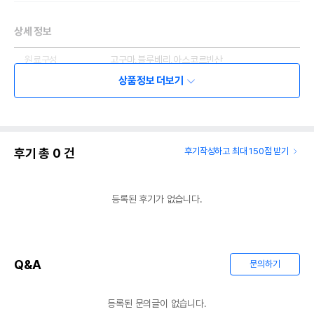
상세 정보
원료구성
고구마,블루베리,아스코르빈산
상품정보 더보기
제품 타입
큐브
권장 연령
2개월령부터
* 브랜드사에서 제공한 정보로 모든 책임은 브랜드사에 있습니다.
* 해당 정보는 브랜드사 사정에 의해 일부 변경될 수 있습니다.
후기 총
0
건
후기작성하고 최대 150점 받기
상품 필수 정보
등록된 후기가 없습니다.
오래오래 프로젝트 건강시리얼
품명 및 모델명
블루베리고구마 큐브 50g
법에 의한 인증,허가 등을
상세페이지 참조
받았음을 확인할수 있는
Q&A
문의하기
경우 그에 대한 사항
제조국 또는 원산지
대한한국
등록된 문의글이 없습니다.