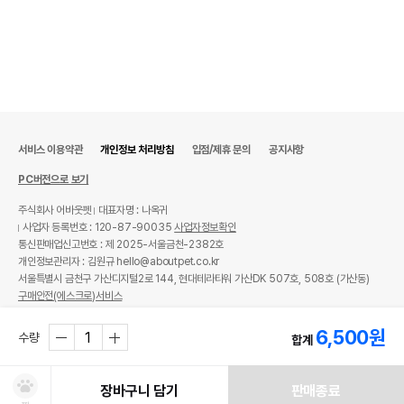
서비스 이용약관
개인정보 처리방침
입점/제휴 문의
공지사항
PC버전으로 보기
주식회사 어바웃펫
대표자명 : 나옥귀
사업자 등록번호 : 120-87-90035
사업자정보확인
통신판매업신고번호 : 제 2025-서울금천-2382호
개인정보관리자 : 김원규 hello@aboutpet.co.kr
서울특별시 금천구 가산디지털2로 144, 현대테라타워 가산DK 507호, 508호 (가산동)
구매안전(에스크로)서비스
© copyright (c) www.aboutpet.co.kr all rights reserved.
6,500
원
수량
합계
장바구니 담기
판매종료