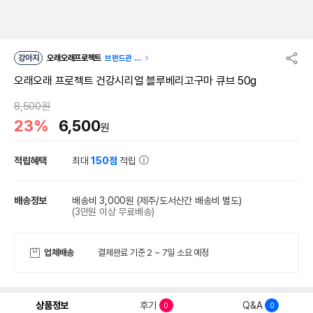
강아지
오래오래프로젝트
브랜드관 이
동
오래오래 프로젝트 건강시리얼 블루베리고구마 큐브 50g
8,500원
23%
6,500
원
적립혜택
최대
150점
적립
배송정보
배송비 3,000원
(제주/도서산간 배송비 별도)
(3만원 이상 무료배송)
업체배송
결제완료 기준 2 ~ 7일 소요 예정
상품정보
후기
Q&A
0
0