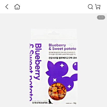
1
/
1