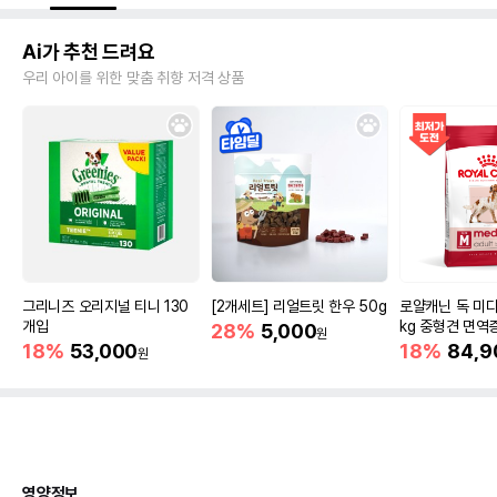
Ai가 추천 드려요
우리 아이를 위한 맞춤 취향 저격 상품
그리니즈 오리지널 티니 130
[2개세트] 리얼트릿 한우 50g
로얄캐닌 독 미디
개입
kg 중형견 면역
28%
5,000
원
18%
53,000
18%
84,9
원
영양정보