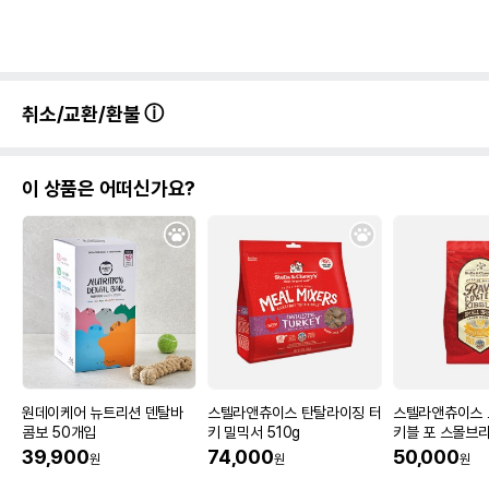
제조자,수입품의 경우
(주)하이원
수입자를 함께 표기
AS책임자와 전화번호
어바웃펫//1644-9601
또는 소비자상담 관련
취소/교환/환불
전화번호
유통기한이 최소 2026.12.06이거나 그
이후인 상품이 출고됩니다.
유통기한
이 상품은 어떠신가요?
단, 상품명에 유통기한 명시된 경우, 해당
유통기한을 따릅니다.
원데이케어 뉴트리션 덴탈바
스텔라앤츄이스 탄탈라이징 터
스텔라앤츄이스 
콤보 50개입
키 밀믹서 510g
키블 포 스몰브리
리 치킨 1.6kg
39,900
74,000
50,000
원
원
원