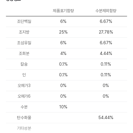
제품표기함량
수분제외함량
조단백질
6%
6.67%
조지방
25%
27.78%
조섬유질
6%
6.67%
조회분
4%
4.44%
칼슘
0.1%
0.11%
인
0.1%
0.11%
오메가3
0%
0%
오메가6
0%
0%
수분
10%
탄수화물
54.44%
기타성분