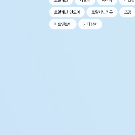
로얄캐닌
가필드
이나바
캐츠랑
로얄캐닌 인도어
로얄캐닌키튼
조공
피트앤트림
가다랑어