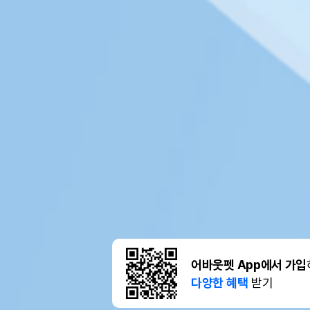
어바웃펫 App에서 가입
다양한 혜택
받기