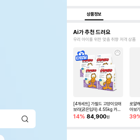
상품정보
Ai가 추천 드려요
우리 아이를 위한 맞춤 취향 저격 상품
[4개세트] 가필드 고양이모래
로얄캐
보라(굵은입자) 4.55kg 카사
아보기(
바모래
14%
84,900
39
원