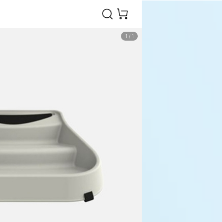
1
/
1