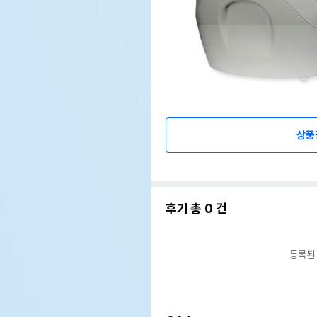
상품
후기 총
0
건
등록된