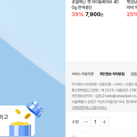
로얄캐닌 캣 마더&베이비 40
펫모닝
0g 면역증진
따비 
39%
7,900
25
원
서비스 이용약관
개인정보 처리방침
입점
주식회사 어바웃펫
대표자명 : 나옥귀
사업자 등
통신판매업신고번호 : 제 2025-서울금천-238
개인정보관리자 : 김원규 hello@aboutpet.co.
서울특별시 금천구 가산디지털2로 144, 현대테라
구매안전(에스크로)서비스
© copyright (c) www.aboutpet.co.kr all r
하고
수량