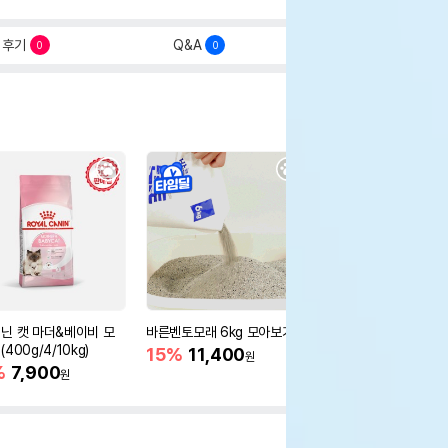
후기
Q&A
0
0
닌 캣 마더&베이비 모
바른벤토모래 6kg 모아보기
로얄캐닌 캣 인도어 4k
400g/4/10kg)
새 감소
15%
11,400
원
%
7,900
16%
55,000
원
원