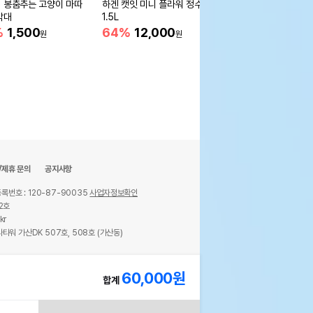
 봉춤추는 고양이 마따
하겐 캣잇 미니 플라워 정수기
누리펫 4단 타워 트랙
막대
1.5L
이 공놀이 장난감 (36
비) - L/퍼플
%
1,500
64%
12,000
9%
9,800
원
원
원
/제휴 문의
공지사항
록번호 : 120-87-90035
사업자정보확인
2호
kr
타워 가산DK 507호, 508호 (가산동)
ights reserved.
60,000
원
합계