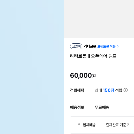
고양이
리터로봇
브랜드관 이동
리터로봇 lll 오픈에어 램프
60,000
원
적립혜택
최대
150점
적립
배송정보
무료배송
업체배송
결제완료 기준 2 ~