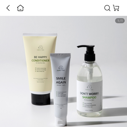
1
/
1