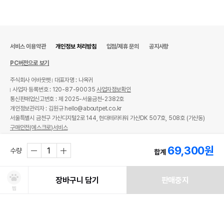
서비스 이용약관
개인정보 처리방침
입점/제휴 문의
공지사항
PC버전으로 보기
주식회사 어바웃펫
대표자명 : 나옥귀
사업자 등록번호 : 120-87-90035
사업자정보확인
통신판매업신고번호 : 제 2025-서울금천-2382호
개인정보관리자 : 김원규 hello@aboutpet.co.kr
서울특별시 금천구 가산디지털2로 144, 현대테라타워 가산DK 507호, 508호 (가산동)
구매안전(에스크로)서비스
© copyright (c) www.aboutpet.co.kr all rights reserved.
69,300
원
수량
합계
장바구니 담기
판매중지
찜
처방사료 주문 시 확인해주세요!
쿠폰보기
적립혜택
취소/ 교환/ 환불
유통기한 임박 상품
최저가 도전 상품
AI검색
AI검색