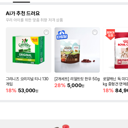
Ai가 추천 드려요
우리 아이를 위한 맞춤 취향 저격 상품
그리니즈 오리지널 티니 130
[2개세트] 리얼트릿 한우 50g
로얄캐닌 독 미디
개입
kg 중형견 면역
28%
5,000
원
18%
53,000
18%
84,9
원