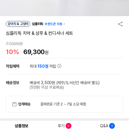
강아지 & 고양이
심플리독
브랜드관 이동
심플리독 치약 & 샴푸 & 컨디셔너 세트
77,000원
10%
69,300
원
적립혜택
최대
150점
적립
배송정보
배송비 3,500원
(제주/도서산간 배송비 별도)
(5만원 이상 무료배송)
업체배송
결제완료 기준 2 ~ 7일 소요 예정
상품정보
후기
Q&A
0
0