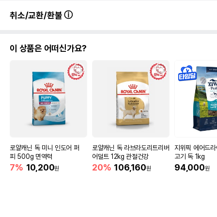
취소/교환/환불
이 상품은 어떠신가요?
로얄캐닌 독 미니 인도어 퍼
로얄캐닌 독 라브라도리트리버
지위픽 에어드라
피 500g 면역력
어덜트 12kg 관절건강
고기 독 1kg
7%
10,200
20%
106,160
94,000
원
원
원