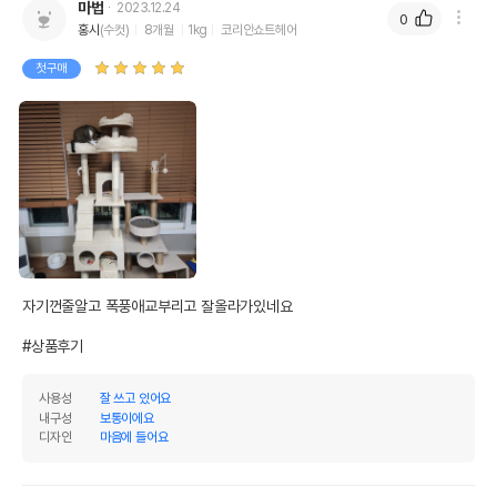
마법
2023.12.24
0
홍시
(수컷)
8개월
1kg
코리안쇼트헤어
첫구매
자기껀줄알고 폭풍애교부리고 잘올라가있네요

#상품후기
사용성
잘 쓰고 있어요
내구성
보통이에요
디자인
마음에 들어요