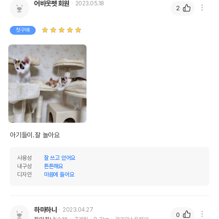
어바웃펫 회원
2023.05.18
2
첫구매
아기들이.잘 놀아요
사용성
잘 쓰고 있어요
내구성
튼튼해요
디자인
마음에 들어요
하마하나
2023.04.27
0