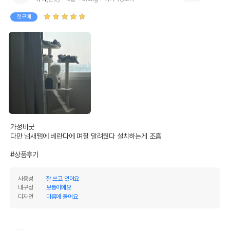
첫구매
가성비굿 

다만 냄새땜에 베란다에 며칠 말려뒀다 설치하는게 조흠

#상품후기
사용성
잘 쓰고 있어요
내구성
보통이에요
디자인
마음에 들어요