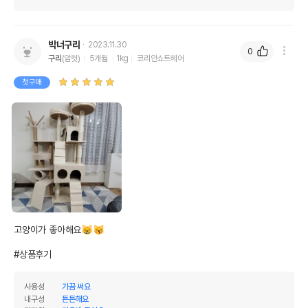
박너구리
2023.11.30
0
구리
(암컷)
5개월
1kg
코리안쇼트헤어
첫구매
고양이가 좋아해요😸😽

#상품후기
사용성
가끔 써요
내구성
튼튼해요