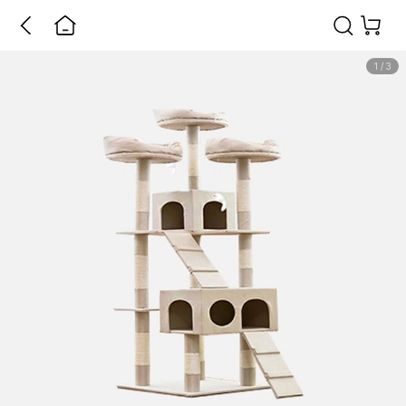
1
/
3