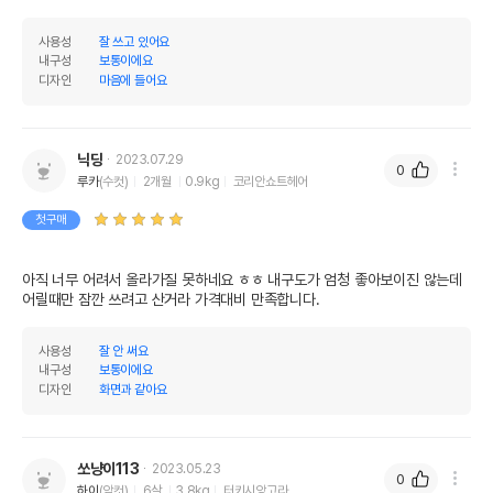
사용성
잘 쓰고 있어요
내구성
보통이에요
디자인
마음에 들어요
닉딩
2023.07.29
0
루카
(수컷)
2개월
0.9kg
코리안쇼트헤어
첫구매
아직 너무 어려서 올라가질 못하네요 ㅎㅎ 내구도가 엄청 좋아보이진 않는데 
어릴때만 잠깐 쓰려고 산거라 가격대비 만족합니다. 
사용성
잘 안 써요
내구성
보통이에요
디자인
화면과 같아요
쏘냥이113
2023.05.23
0
하이
(암컷)
6살
3.8kg
터키시앙고라