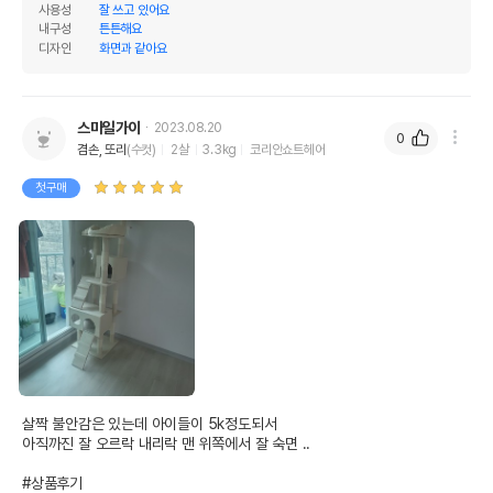
사용성
잘 쓰고 있어요
내구성
튼튼해요
디자인
화면과 같아요
스마일가이
2023.08.20
0
겸손, 또리
(수컷)
2살
3.3kg
코리안쇼트헤어
첫구매
살짝 불안감은 있는데 아이들이 5k정도되서

아직까진 잘 오르락 내리락 맨 위쪽에서 잘 숙면 ..

#상품후기