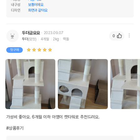
내구성
보통이에요
디자인
화면과 같아요
두더금요요
2023.09.07
0
두더
(암컷)
4개월
2kg
랙돌
첫구매
가성비 좋아요. 6개월 이하 아깽이 캣타워로 추천드려요. 

#상품후기