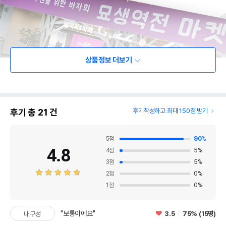
상품정보 더보기
후기 총
21
건
후기작성하고 최대 150점 받기
5
점
90
%
4.8
4
점
5
%
3
점
5
%
2
점
0
%
1
점
0
%
"보통이에요"
3.5
75% (15명)
내구성