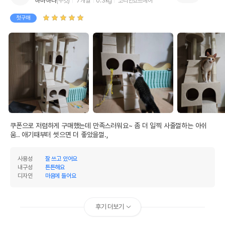
하마 하나
(수컷)
7개월
0.3kg
코리안쇼트헤어
첫구매
쿠폰으로 저렴하게 구매했는데 만족스러워요~ 좀 더 일찍 사줄껄하는 아쉬
움.. 애기때부터 썻으면 더 좋았을껄., 
사용성
잘 쓰고 있어요
내구성
튼튼해요
디자인
마음에 들어요
후기 더보기