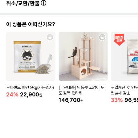
취소/교환/환불
이 상품은 어떠신가요?
로마샌드 파인 9kg(가는입자)
[무료배송] 딩동펫 고양이 도
로얄캐닌 캣 인도어
도 원목 캣타워
변냄새 감소
24%
22,900
원
146,700
33%
96,5
원