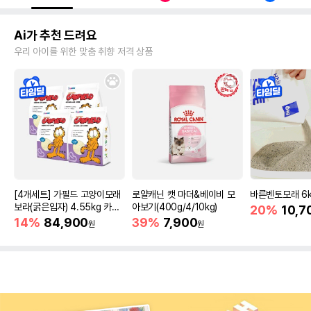
Ai가 추천 드려요
우리 아이를 위한 맞춤 취향 저격 상품
[4개세트] 가필드 고양이모래
로얄캐닌 캣 마더&베이비 모
바른벤토모래 6
보라(굵은입자) 4.55kg 카사
아보기(400g/4/10kg)
20%
10,7
바모래
14%
84,900
39%
7,900
원
원