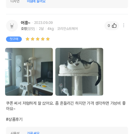
디자인
마음에 들어요
어흥~
2023.09.09
0
호랑
(암컷)
2살
4kg
코리안쇼트헤어
첫구매
쿠폰 써서 저렴하게 잘 샀어요. 좀 흔들리긴 하지만 가격 생각하면 가성비 좋
아요~

#상품후기
사용성
가끔 써요