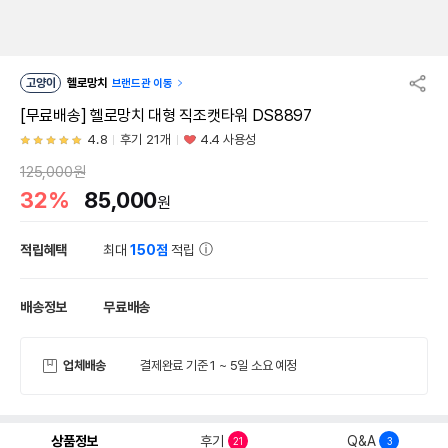
고양이
헬로망치
브랜드관 이동
[무료배송] 헬로망치 대형 직조캣타워 DS8897
4.8
후기 21개
4.4 사용성
125,000원
32%
85,000
원
적립혜택
최대
150점
적립
배송정보
무료배송
업체배송
결제완료 기준 1 ~ 5일 소요 예정
상품정보
후기
Q&A
21
3