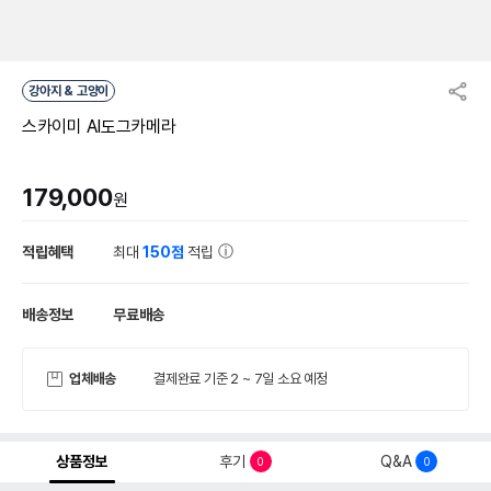
강아지 & 고양이
스카이미 AI도그카메라
179,000
원
적립혜택
최대
150점
적립
배송정보
무료배송
업체배송
결제완료 기준 2 ~ 7일 소요 예정
상품정보
후기
Q&A
0
0