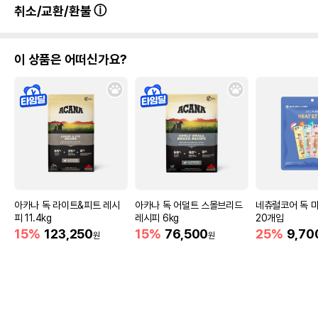
취소/교환/환불
이 상품은 어떠신가요?
아카나 독 라이트&피트 레시
아카나 독 어덜트 스몰브리드
네츄럴코어 독 
피 11.4kg
레시피 6kg
20개입
15%
123,250
15%
76,500
25%
9,70
원
원