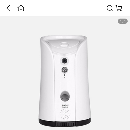
1
/
1