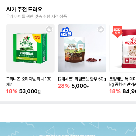
Ai가 추천 드려요
우리 아이를 위한 맞춤 취향 저격 상품
그리니즈 오리지널 티니 130
[2개세트] 리얼트릿 한우 50g
로얄캐닌 독 미디
개입
kg 중형견 면역
28%
5,000
원
18%
53,000
18%
84,9
원