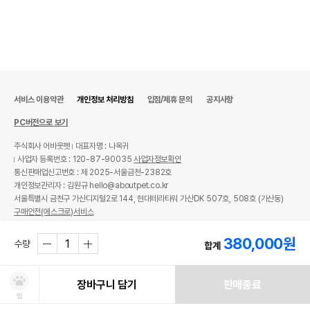
서비스 이용약관
개인정보 처리방침
입점/제휴 문의
공지사항
PC버전으로 보기
주식회사 어바웃펫
대표자명 : 나옥귀
사업자 등록번호 : 120-87-90035
사업자정보확인
통신판매업신고번호 : 제 2025-서울금천-2382호
개인정보관리자 : 김원규 hello@aboutpet.co.kr
서울특별시 금천구 가산디지털2로 144, 현대테라타워 가산DK 507호, 508호 (가산동)
구매안전(에스크로)서비스
© copyright (c) www.aboutpet.co.kr all rights reserved.
380,000
원
수량
합계
장바구니 담기
판매종료
찜