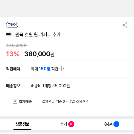
고양이
뽀떼 원목 캣휠 휠 카페트 추가
440,000원
13%
380,000
원
적립혜택
최대
150점
적립
배송정보
배송비 1개당 35,000원
업체배송
결제완료 기준 2 ~ 7일 소요 예정
상품정보
후기
Q&A
0
0