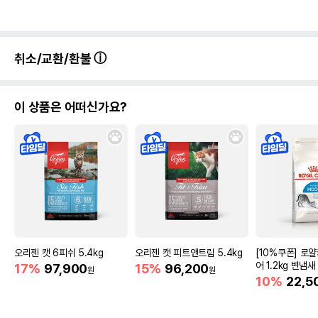
취소/교환/환불
이 상품은 어떠신가요?
오리젠 캣 6피쉬 5.4kg
오리젠 캣 피트앤트림 5.4kg
[10%쿠폰] 로
어 1.2kg 변냄새
17%
97,900
15%
96,200
원
원
10%
22,5