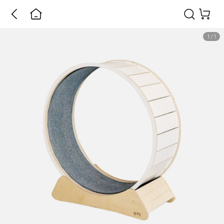
1
/
1