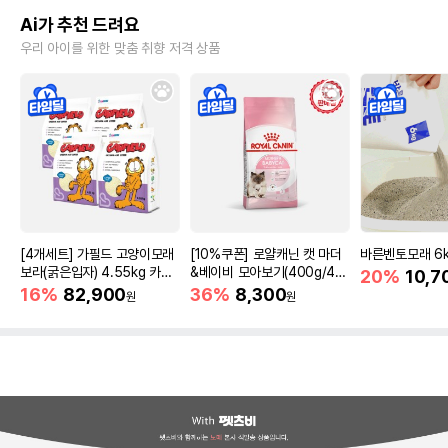
Ai가 추천 드려요
우리 아이를 위한 맞춤 취향 저격 상품
[4개세트] 가필드 고양이모래
[10%쿠폰] 로얄캐닌 캣 마더
바른벤토모래 6
보라(굵은입자) 4.55kg 카사
&베이비 모아보기(400g/4/1
20%
10,7
바모래
0kg)
16%
82,900
36%
8,300
원
원