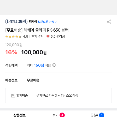
강아지 & 고양이
리케이
브랜드관 이동
[무료배송] 리케이 클리퍼 RK-650 블랙
4.5
후기 4개
5.0 편리성
120,000원
16%
100,000
원
적립혜택
최대
150점
적립
배송정보
무료배송
업체배송
결제완료 기준 3 ~ 7일 소요 예정
상품정보
후기
Q&A
4
0