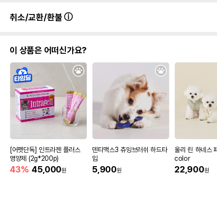
취소/교환/환불
이 상품은 어떠신가요?
[어펫단독] 인트라젠 플러스
덴티맥스3 츄잉브러쉬 하드타
울리 린 하네스 
영양제 (2g*200p)
입
color
43%
45,000
5,900
22,900
원
원
원