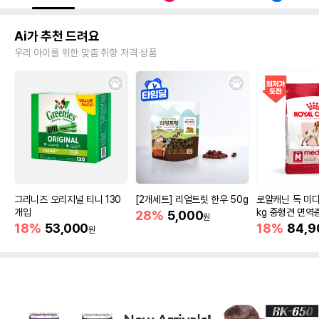
Ai가 추천 드려요
우리 아이를 위한 맞춤 취향 저격 상품
그리니즈 오리지널 티니 130
[2개세트] 리얼트릿 한우 50g
로얄캐닌 독 미디
개입
kg 중형견 면역
28%
5,000
원
18%
53,000
18%
84,9
원