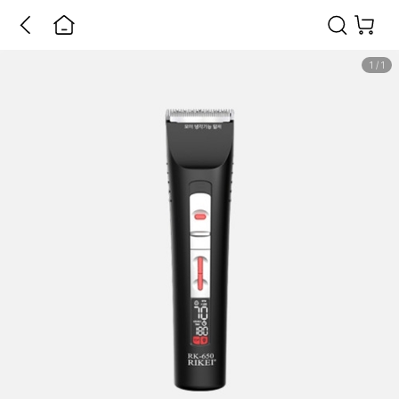
1
/
1