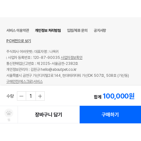
서비스 이용약관
개인정보 처리방침
입점/제휴 문의
공지사항
PC버전으로 보기
주식회사 어바웃펫
대표자명 : 나옥귀
사업자 등록번호 : 120-87-90035
사업자정보확인
통신판매업신고번호 : 제 2025-서울금천-2382호
개인정보관리자 : 김원규 hello@aboutpet.co.kr
서울특별시 금천구 가산디지털2로 144, 현대테라타워 가산DK 507호, 508호 (가산동)
구매안전(에스크로)서비스
© copyright (c) www.aboutpet.co.kr all rights reserved.
100,000
원
수량
합계
장바구니 담기
구매하기
찜
처방사료 주문 시 확인해주세요!
쿠폰보기
적립혜택
취소/ 교환/ 환불
유통기한 임박 상품
최저가 도전 상품
AI검색
AI검색