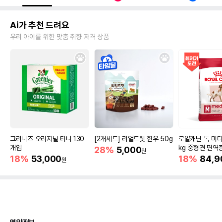
Ai가 추천 드려요
우리 아이를 위한 맞춤 취향 저격 상품
그리니즈 오리지널 티니 130
[2개세트] 리얼트릿 한우 50g
로얄캐닌 독 미디
개입
kg 중형견 면역
28%
5,000
원
18%
53,000
18%
84,9
원