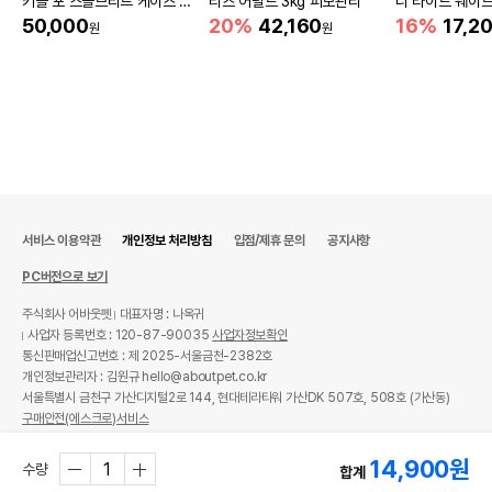
키블 포 스몰브리드 케이즈 프
티즈 어덜트 3kg 피모관리
니 라이트 웨이트 
리 치킨 1.6kg
중조절
50,000
20%
42,160
16%
17,2
원
원
서비스 이용약관
개인정보 처리방침
입점/제휴 문의
공지사항
PC버전으로 보기
주식회사 어바웃펫
대표자명 : 나옥귀
사업자 등록번호 : 120-87-90035
사업자정보확인
통신판매업신고번호 : 제 2025-서울금천-2382호
개인정보관리자 : 김원규 hello@aboutpet.co.kr
서울특별시 금천구 가산디지털2로 144, 현대테라타워 가산DK 507호, 508호 (가산동)
구매안전(에스크로)서비스
© copyright (c) www.aboutpet.co.kr all rights reserved.
14,900
원
수량
합계