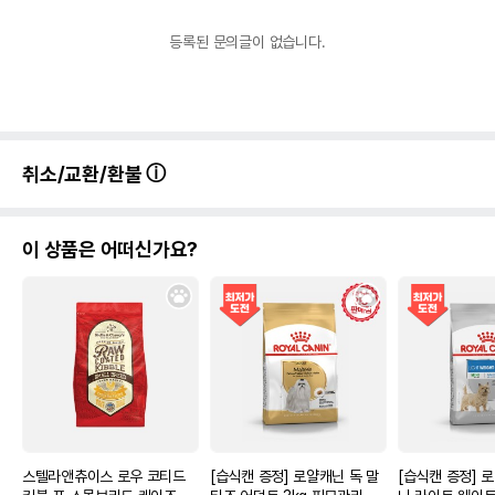
등록된 문의글이 없습니다.
취소/교환/환불
이 상품은 어떠신가요?
스텔라앤츄이스 로우 코티드
[습식캔 증정] 로얄캐닌 독 말
[습식캔 증정] 