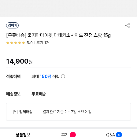
강아지
[무료배송] 울지마마이펫 마데카소사이드 진정 스팟 15g
5.0
후기 1개
14,900
원
적립혜택
최대
150점
적립
배송정보
무료배송
업체배송
결제완료 기준 2 ~ 7일 소요 예정
상품정보
후기
Q&A
1
0