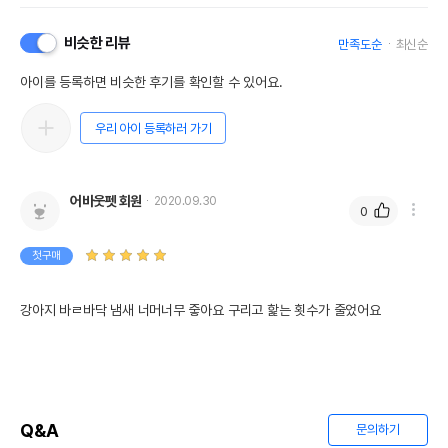
AS책임자와 전화번호
비슷한 리뷰
만족도순
최신순
어바웃펫//1644-9601
또는 소비자상담 관련
전화번호
아이를 등록하면 비슷한 후기를 확인할 수 있어요.
유통기한이 최소 2026.12.03이거나 그
이후인 상품이 출고됩니다.
우리 아이 등록하러 가기
유통기한
단, 상품명에 유통기한 명시된 경우, 해당
유통기한을 따릅니다.
어바웃펫 회원
2020.09.30
0
첫구매
강아지 바ㄹ바닥 냄새 너머너무 줗아요 구리고 핥는 횟수가 줄었어요
Q&A
문의하기