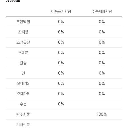
영양정보
제품표기함량
수분제외함량
조단백질
0%
0%
조지방
0%
0%
조섬유질
0%
0%
조회분
0%
0%
칼슘
0%
0%
인
0%
0%
오메가3
0%
0%
오메가6
0%
0%
수분
0%
탄수화물
100%
기타성분