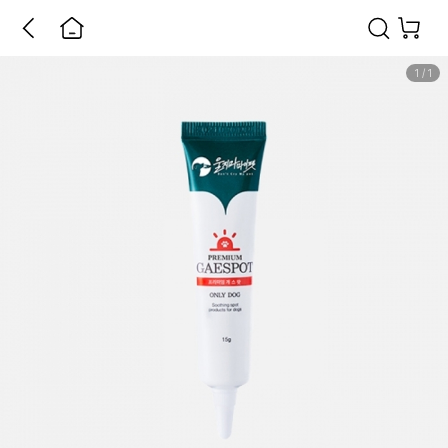
1
/
1