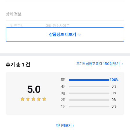
상세 정보
원료구성
마데카소사이드
상품정보 더보기
제품 타입
크림
* 브랜드사에서 제공한 정보로 모든 책임은 브랜드사에 있습니다.
* 해당 정보는 브랜드사 사정에 의해 일부 변경될 수 있습니다.
후기 총
1
건
후기작성하고 최대 150점 받기
상품 필수 정보
울지마마이펫 마데카소사이드 진정 스팟
5
점
100
%
품명 및 모델명
15g
5.0
4
점
0
%
법에 의한 인증,허가 등을
3
점
0
%
상세페이지 참조
받았음을 확인할수 있는
2
점
0
%
경우 그에 대한 사항
1
점
0
%
제조국 또는 원산지
대한민국
제조자,수입품의 경우
자세히보기
(주)울지마마이펫/해당사항없음
수입자를 함께 표기