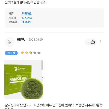
산책후발씻을때사용하면촣아요
거품
적당해요
세정력
잘 씻겨요
향/냄새
괜찮아요
비싼것
2023.01.29
0
첫구매
잘사용하고 있습니다  사용후에 피부 건조함이 있어요  보습은 해주셔야할것