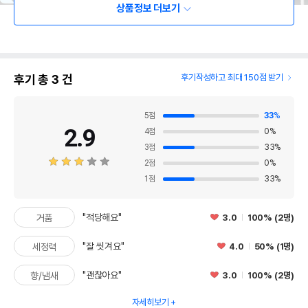
상품정보 더보기
후기 총
3
건
후기작성하고 최대 150점 받기
5
점
33
%
2.9
4
점
0
%
3
점
33
%
2
점
0
%
1
점
33
%
"적당해요"
3.0
100% (2명)
거품
"잘 씻겨요"
4.0
50% (1명)
세정력
"괜찮아요"
3.0
100% (2명)
향/냄새
자세히보기