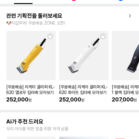
관련 기획전을 둘러보세요
🐶지갑주의! 무료배송 ZONE 오픈!
[무료배송] 리케이 클리퍼 KL-
[무료배송] 리케이 클리퍼 KL-
[무료배송] 리케
620 옐로우 킴라베 모아보기
620 화이트 킴라베 모아보기
1 블랙 킴라베 
252,000
252,000
207,000
원
원
원
Ai가 추천 드려요
우리 아이를 위한 맞춤 취향 저격 상품