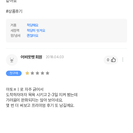
같아요

#상품후기
거품
적당해요
세정력
적당히 씻겨요
향/냄새
괜찮아요
어바웃펫 회원
2018.04.03
0
첫구매
아토ㅍㅣ로 자주 긁어서 

도착하자마자 목욕 시키고 2-3일 지켜 봤는데

가려움이 완화되지는 않아 보이네요.

몇 번 더 써보고 프리미엄 후기 또 남길께요.