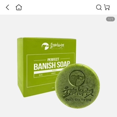
1
/
1