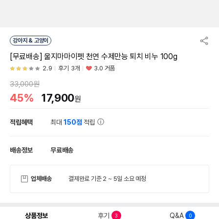
강아지 & 고양이
[무료배송] 울지마마이펫 천연 수제만능 퇴치 비누 100g
2.9
후기 3개
3.0 거품
33,000원
45%
17,900
원
적립혜택
최대
150점
적립
배송정보
무료배송
업체배송
결제완료 기준 2 ~ 5일 소요 예정
상품정보
후기
Q&A
3
0