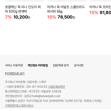
로얄캐닌 독 미니 인도어 퍼
아카나 독 어덜트 스몰브리드
아카나 독 프리런 
피 500g 면역력
레시피 6kg
15%
91,8
7%
10,200
15%
76,500
원
원
서비스 이용약관
개인정보 처리방침
입점/제휴 문의
공지사항
PC버전으로 보기
주식회사 어바웃펫
대표자명 : 나옥귀
사업자 등록번호 : 120-87-90035
사업자정보확인
통신판매업신고번호 : 제 2025-서울금천-2382호
개인정보관리자 : 김원규 hello@aboutpet.co.kr
서울특별시 금천구 가산디지털2로 144, 현대테라타워 가산DK 507호, 508호 (가산동)
구매안전(에스크로)서비스