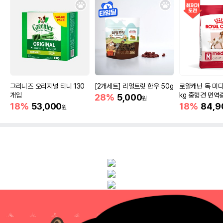
그리니즈 오리지널 티니 130
[2개세트] 리얼트릿 한우 50g
로얄캐닌 독 미디
개입
kg 중형견 면역
28%
5,000
원
18%
53,000
18%
84,9
원