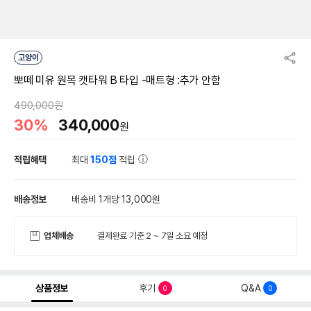
고양이
뽀떼 미유 원목 캣타워 B 타입 -매트형 :추가 안함
490,000원
30%
340,000
원
적립혜택
최대
150점
적립
배송정보
배송비 1개당 13,000원
업체배송
결제완료 기준 2 ~ 7일 소요 예정
상품정보
후기
Q&A
0
0