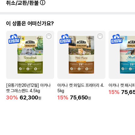
취소/교환/환불
이 상품은 어떠신가요?
[유통기한26년12월] 아카나
아카나 캣 와일드 프레이리 4.
아카나 캣 패시피카
캣 그래스랜드 4.5kg
5kg
15%
75,6
30%
62,300
15%
75,650
원
원