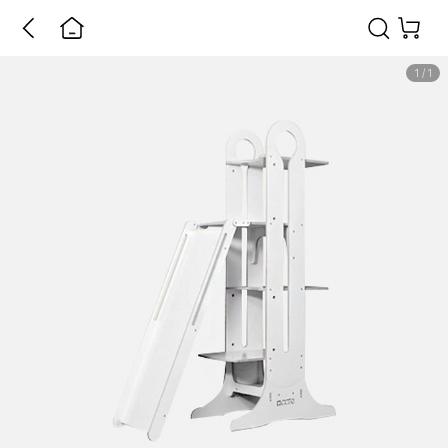
1
/
1