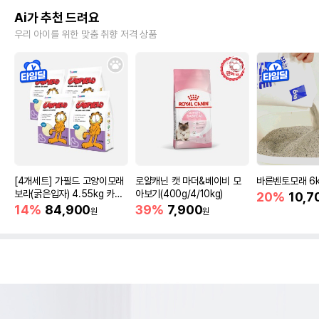
Ai가 추천 드려요
우리 아이를 위한 맞춤 취향 저격 상품
[4개세트] 가필드 고양이모래
로얄캐닌 캣 마더&베이비 모
바른벤토모래 6
보라(굵은입자) 4.55kg 카사
아보기(400g/4/10kg)
20%
10,7
바모래
14%
84,900
39%
7,900
원
원