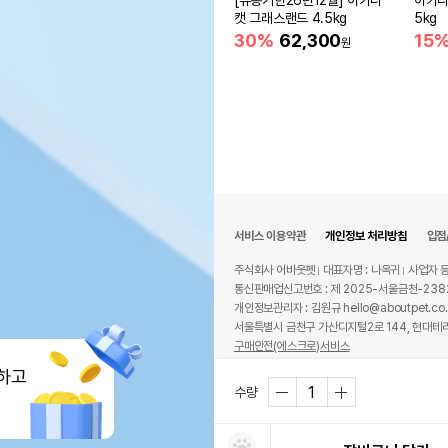
[유통기한26년12월] 아카나
아카나
캣 그래스랜드 4.5kg
5kg
30%
62,300
15
원
서비스 이용약관
개인정보 처리방침
입점
주식회사 어바웃펫
대표자명 : 나옥귀
사업자 등
통신판매업신고번호 : 제 2025-서울금천-238
개인정보관리자 : 김원규 hello@aboutpet.co.
서울특별시 금천구 가산디지털2로 144, 현대테라
구매안전(에스크로)서비스
© copyright (c) www.aboutpet.co.kr all r
하고
수량