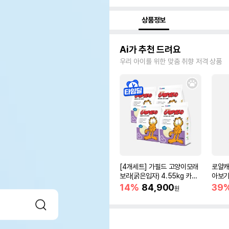
상품정보
Ai가 추천 드려요
우리 아이를 위한 맞춤 취향 저격 상품
[4개세트] 가필드 고양이모래
로얄캐
보라(굵은입자) 4.55kg 카사
아보기(
바모래
14%
84,900
39
원