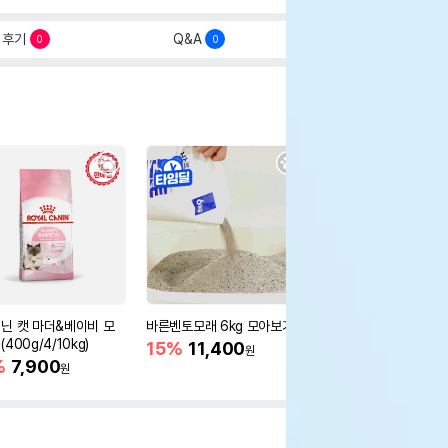
후기
Q&A
0
0
닌 캣 마더&베이비 모
바른벤토모래 6kg 모아보기
로얄캐닌 캣 인도어 4k
400g/4/10kg)
새 감소
15%
11,400
원
%
7,900
16%
55,000
원
원