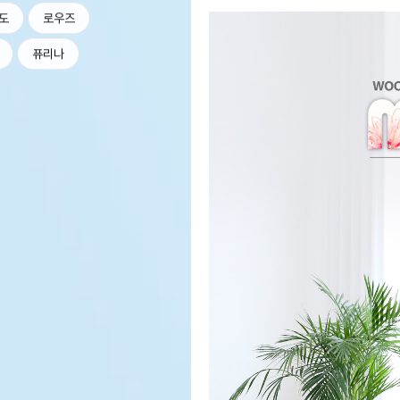
도
로우즈
퓨리나