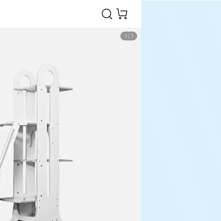
1
/
1