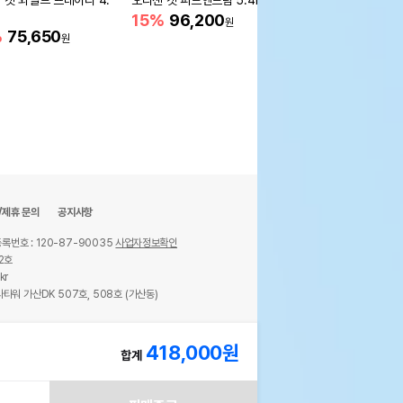
 캣 와일드 프레이리 4.
오리젠 캣 피트앤트림 5.4kg
로얄캐닌 캣 인도어 1.2
냄새 감소
15%
96,200
원
%
75,650
21%
19,600
원
원
/제휴 문의
공지사항
록번호 : 120-87-90035
사업자정보확인
2호
kr
타워 가산DK 507호, 508호 (가산동)
ights reserved.
418,000
원
합계