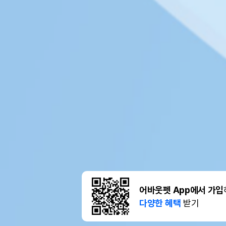
어바웃펫 App에서 가입
다양한 혜택
받기