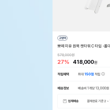
고양이
뽀떼 미유 원목 캣타워 C 타입 -폴
578,000원
27%
418,000
원
적립혜택
최대
150점
적립
배송정보
배송비 1개당 13,000원
업체배송
결제완료 기준 2 ~