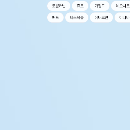
로얄캐닌
츄르
가필드
레오나르
매트
바스락볼
에버크린
이나바