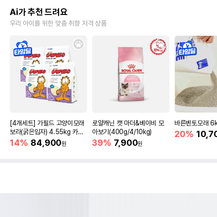
Ai가 추천 드려요
우리 아이를 위한 맞춤 취향 저격 상품
[4개세트] 가필드 고양이모래
로얄캐닌 캣 마더&베이비 모
바른벤토모래 6
보라(굵은입자) 4.55kg 카사
아보기(400g/4/10kg)
20%
10,7
바모래
14%
84,900
39%
7,900
원
원