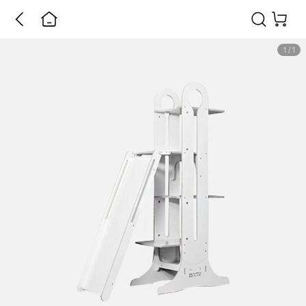
1
/
1