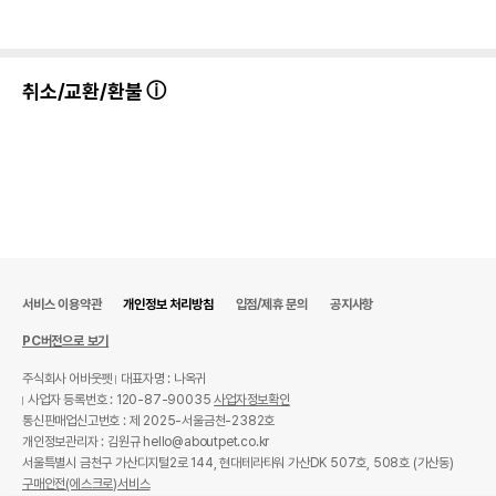
취소/교환/환불
서비스 이용약관
개인정보 처리방침
입점/제휴 문의
공지사항
PC버전으로 보기
주식회사 어바웃펫
대표자명 : 나옥귀
사업자 등록번호 : 120-87-90035
사업자정보확인
통신판매업신고번호 : 제 2025-서울금천-2382호
개인정보관리자 : 김원규 hello@aboutpet.co.kr
서울특별시 금천구 가산디지털2로 144, 현대테라타워 가산DK 507호, 508호 (가산동)
구매안전(에스크로)서비스