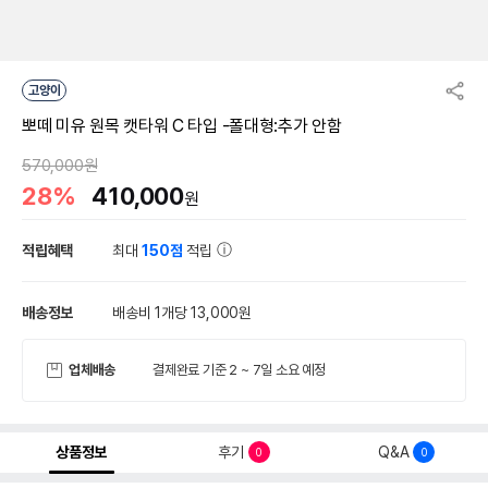
고양이
뽀떼 미유 원목 캣타워 C 타입 -폴대형:추가 안함
570,000원
28%
410,000
원
적립혜택
최대
150점
적립
배송정보
배송비 1개당 13,000원
업체배송
결제완료 기준 2 ~ 7일 소요 예정
상품정보
후기
Q&A
0
0