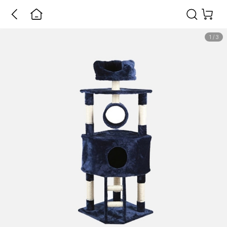
1
/
3