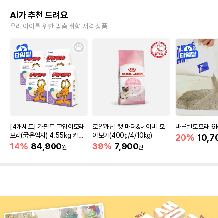
Ai가 추천 드려요
우리 아이를 위한 맞춤 취향 저격 상품
[4개세트] 가필드 고양이모래
로얄캐닌 캣 마더&베이비 모
바른벤토모래 6
보라(굵은입자) 4.55kg 카사
아보기(400g/4/10kg)
20%
10,7
바모래
14%
84,900
39%
7,900
원
원