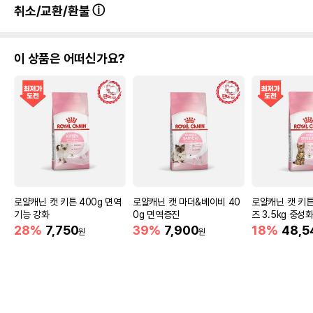
취소/교환/환불
이 상품은 어떠신가요?
로얄캐닌 캣 키튼 400g 면역
로얄캐닌 캣 마더&베이비 40
로얄캐닌 캣 키
기능 강화
0g 면역증진
즈 3.5kg 중성
28%
7,750
39%
7,900
18%
48,5
원
원