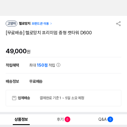
고양이
헬로망치
브랜드관 이동
[무료배송] 헬로망치 프리미엄 중형 캣타워 D600
49,000
원
적립혜택
최대
150점
적립
배송정보
무료배송
업체배송
결제완료 기준 1 ~ 5일 소요 예정
상품정보
후기
Q&A
0
0