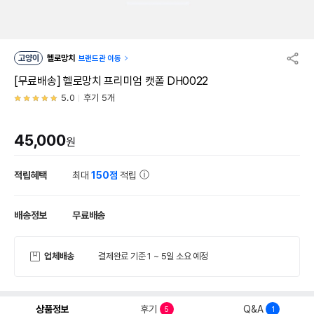
고양이
헬로망치
브랜드관 이동
[무료배송] 헬로망치 프리미엄 캣폴 DH0022
5.0
후기 5개
45,000
원
적립혜택
최대
150점
적립
배송정보
무료배송
업체배송
결제완료 기준 1 ~ 5일 소요 예정
상품정보
후기
Q&A
5
1