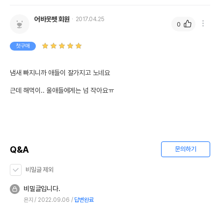
어바웃펫 회원
2017.04.25
0
첫구매
냄새 빠지니까 애들이 잘가지고 노네요

근데 해먹이.. 울애들에게는 넘 작아요ㅠ
Q&A
문의하기
비밀글 제외
비밀글입니다.
욘지
2022.09.06
답변완료