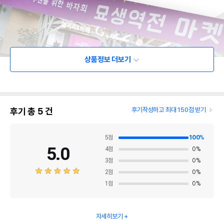
상품정보 더보기
후기 총
5
건
후기작성하고 최대 150점 받기
5
점
100
%
5.0
4
점
0
%
3
점
0
%
2
점
0
%
1
점
0
%
자세히보기