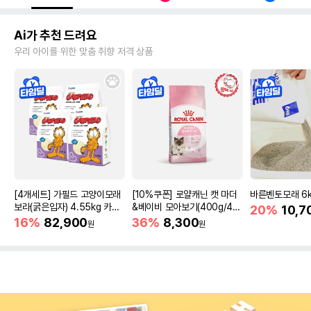
Ai가 추천 드려요
우리 아이를 위한 맞춤 취향 저격 상품
[4개세트] 가필드 고양이모래
[10%쿠폰] 로얄캐닌 캣 마더
바른벤토모래 6
보라(굵은입자) 4.55kg 카사
&베이비 모아보기(400g/4/1
20%
10,7
바모래
0kg)
16%
82,900
36%
8,300
원
원