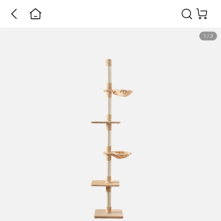
1
/
3