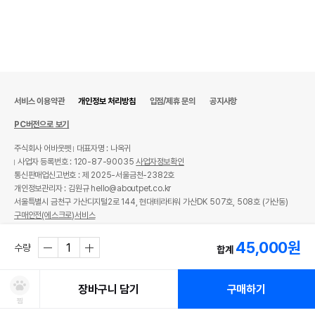
서비스 이용약관
개인정보 처리방침
입점/제휴 문의
공지사항
PC버전으로 보기
주식회사 어바웃펫
대표자명 : 나옥귀
사업자 등록번호 : 120-87-90035
사업자정보확인
통신판매업신고번호 : 제 2025-서울금천-2382호
개인정보관리자 : 김원규 hello@aboutpet.co.kr
서울특별시 금천구 가산디지털2로 144, 현대테라타워 가산DK 507호, 508호 (가산동)
구매안전(에스크로)서비스
© copyright (c) www.aboutpet.co.kr all rights reserved.
45,000
원
수량
합계
장바구니 담기
구매하기
찜