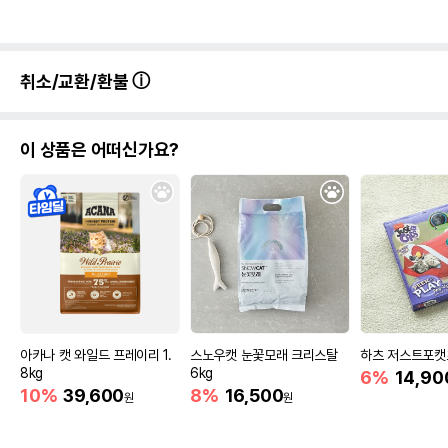
취소/교환/환불
이 상품은 어떠신가요?
아카나 캣 와일드 프레이리 1.
스노우캣 눈꽃모래 크리스탈
하츠 저스트포캣
8kg
6kg
6%
14,90
10%
39,600
8%
16,500
원
원