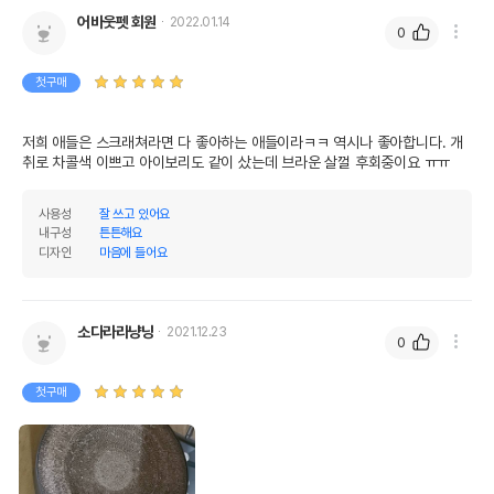
AS책임자와 전화번호
어바웃펫 회원
2022.01.14
어바웃펫//1644-9601
또는 소비자상담 관련
0
전화번호
첫구매
유통기한이 최소 2026.12.05이거나 그
이후인 상품이 출고됩니다.
유통기한
단, 상품명에 유통기한 명시된 경우, 해당
저희 애들은 스크래쳐라면 다 좋아하는 애들이라ㅋㅋ 역시나 좋아합니다. 개
유통기한을 따릅니다.
취로 차콜색 이쁘고 아이보리도 같이 샀는데 브라운 살껄 후회중이요 ㅠㅠ
사용성
잘 쓰고 있어요
내구성
튼튼해요
디자인
마음에 들어요
소다라라냥냥
2021.12.23
0
첫구매