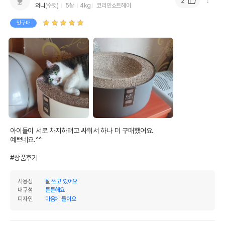
2
와니
(수컷)
5살
4kg
코리안쇼트헤어
첫구매
상품 필수 정보
품명 및 모델명
고공캣 캣모나이트 챠콜
아이들이 서로 차지하려고 싸워서 하나 더 구매했어요.

예쁘네요.^^

법에 의한 인증,허가 등을
상세페이지 참조
받았음을 확인할수 있는
#상품후기
경우 그에 대한 사항
사용성
잘 쓰고 있어요
제조국 또는 원산지
대한민국
내구성
튼튼해요
디자인
마음에 들어요
제조자,수입품의 경우
KOGONGCAT
수입자를 함께 표기