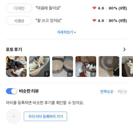
"마음에 들어요"
4.6
80% (8명)
디자인
"잘 쓰고 있어요"
4.6
80% (8명)
사용성
자세히보기
포토 후기
2
2
2
비슷한 리뷰
만족도순
최신순
아이를 등록하면 비슷한 후기를 확인할 수 있어요.
우리 아이 등록하러 가기