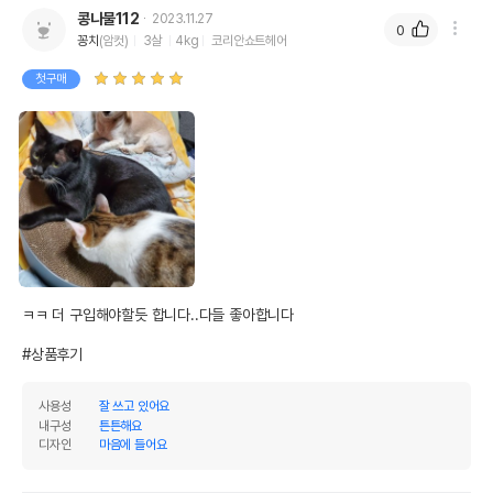
콩나물112
2023.11.27
0
꽁치
(암컷)
3살
4kg
코리안쇼트헤어
첫구매
ㅋㅋ 더 구입해야할듯 합니다..다들 좋아합니다

#상품후기
사용성
잘 쓰고 있어요
내구성
튼튼해요
디자인
마음에 들어요