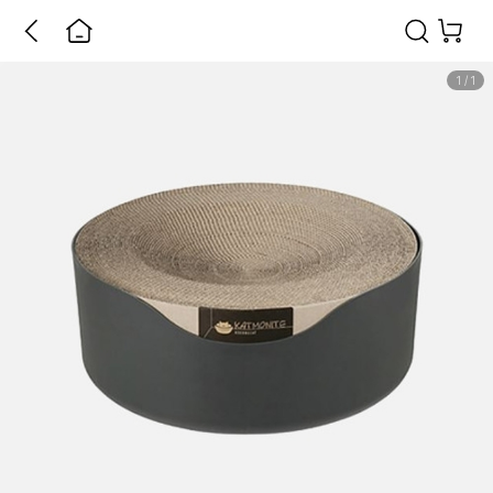
1
/
1