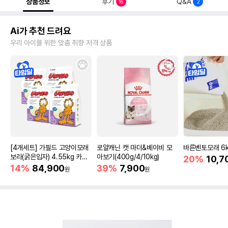
상품정보
후기
Q&A
16
2
Ai가 추천 드려요
우리 아이를 위한 맞춤 취향 저격 상품
[4개세트] 가필드 고양이모래
로얄캐닌 캣 마더&베이비 모
바른벤토모래 6
보라(굵은입자) 4.55kg 카사
아보기(400g/4/10kg)
20%
10,7
바모래
14%
84,900
39%
7,900
원
원