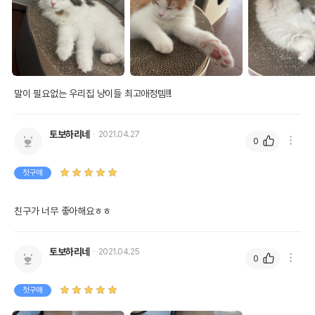
말이 필요없는 우리집 냥이들 최고애정템!!!
토보하리네
2021.04.27
0
첫구매
친구가 너무 좋아해요ㅎㅎ
토보하리네
2021.04.25
0
첫구매