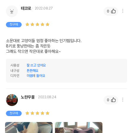
테코로
2022.08.27
0
첫구매
소문대로 고양이들 엄청 좋아하는 인기템입니다.

8키로 뚱냥한테는 좀 작은듯

그럐도 작으면 작은대로 좋아해요~
사용성
잘 쓰고 있어요
내구성
튼튼해요
디자인
마음에 들어요
노란우물
2022.08.24
0
첫구매