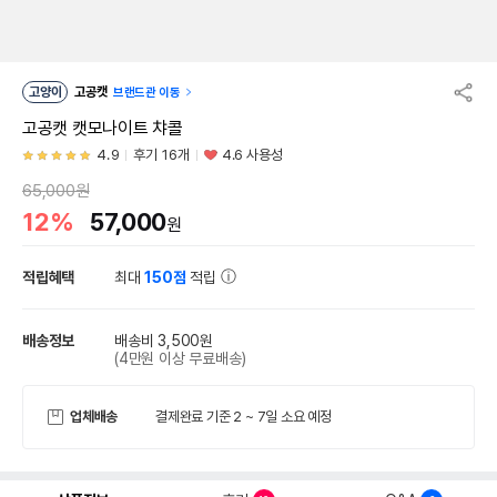
고양이
고공캣
브랜드관 이동
고공캣 캣모나이트 챠콜
4.9
후기 16개
4.6 사용성
65,000원
12%
57,000
원
적립혜택
최대
150점
적립
배송정보
배송비 3,500원
(4만원 이상 무료배송)
업체배송
결제완료 기준 2 ~ 7일 소요 예정