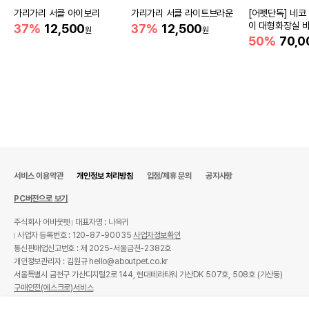
가리가리 서클 아이보리
가리가리 서클 라이트브라운
[어펫단독] 네코
이 대형화장실 
37%
12,500
37%
12,500
원
원
50%
70,0
서비스 이용약관
개인정보 처리방침
입점/제휴 문의
공지사항
PC버전으로 보기
주식회사 어바웃펫
대표자명 : 나옥귀
사업자 등록번호 : 120-87-90035
사업자정보확인
통신판매업신고번호 : 제 2025-서울금천-2382호
개인정보관리자 : 김원규 hello@aboutpet.co.kr
서울특별시 금천구 가산디지털2로 144, 현대테라타워 가산DK 507호, 508호 (가산동)
구매안전(에스크로)서비스
© copyright (c) www.aboutpet.co.kr all rights reserved.