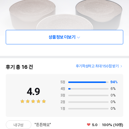
상품정보 더보기
후기 총
16
건
후기작성하고 최대 150점 받기
5
점
94
%
4.9
4
점
6
%
3
점
0
%
2
점
0
%
1
점
0
%
"튼튼해요"
5.0
100% (10명)
내구성