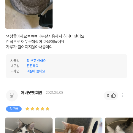
엄청좋아해요ㅋㅋㅋ나무잘사용해서 하나더삿어요

갠적으로 어두운색상이 마음에들어요

가루가 떨어지지않아서좋아여
사용성
잘 쓰고 있어요
내구성
튼튼해요
디자인
마음에 들어요
어바웃펫 회원
2021.05.08
0
첫구매