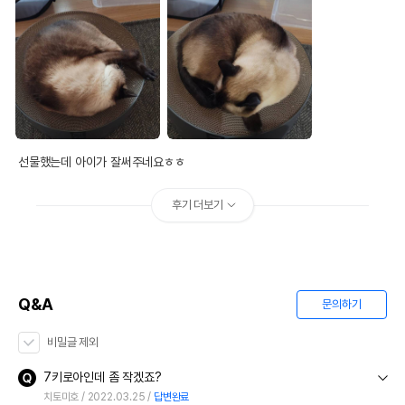
선물했는데 아이가 잘써주네요ㅎㅎ
후기 더보기
Q&A
문의하기
비밀글 제외
7키로아인데 좀 작겠죠?
치토미호
2022.03.25
답변완료