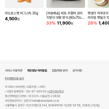
마도로스펫 피그스틱 20g
[무료배송] 레토 무중력 강아
펫생각 하루조이
지방석 대형 방석 (80x70c
리미엄 펫밀크 10
4,500
원
m)
33%
11,900
26%
1,40
원
서비스 이용약관
개인정보 처리방침
입점/제휴 문의
공지사항
PC버전으로 보기
주식회사 어바웃펫
대표자명 : 나옥귀
사업자 등록번호 : 120-87-90035
사업자정보확인
통신판매업신고번호 : 제 2025-서울금천-2382호
개인정보관리자 : 김원규 hello@aboutpet.co.kr
서울특별시 금천구 가산디지털2로 144, 현대테라타워 가산DK 507호, 508호 (가산동)