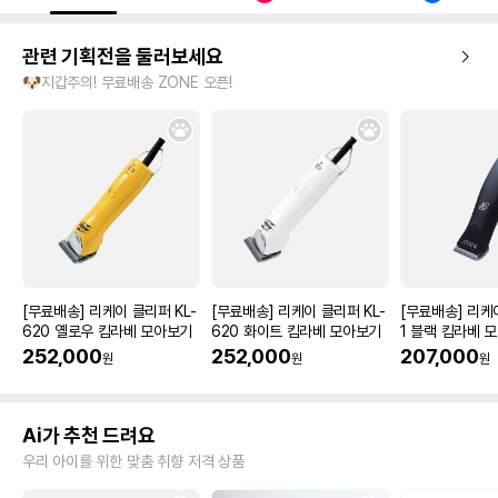
관련 기획전을 둘러보세요
🐶지갑주의! 무료배송 ZONE 오픈!
[무료배송] 리케이 클리퍼 KL-
[무료배송] 리케이 클리퍼 KL-
[무료배송] 리케
620 옐로우 킴라베 모아보기
620 화이트 킴라베 모아보기
1 블랙 킴라베 
252,000
252,000
207,000
원
원
원
Ai가 추천 드려요
우리 아이를 위한 맞춤 취향 저격 상품