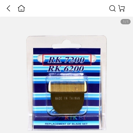
1
/
1