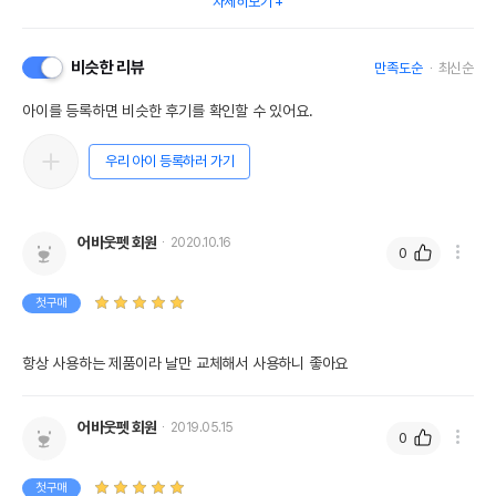
자세히보기
제조자,수입품의 경우
RIKEI//해당사항없음
수입자를 함께 표기
비슷한 리뷰
AS책임자와 전화번호
만족도순
최신순
어바웃펫//1644-9601
또는 소비자상담 관련
전화번호
아이를 등록하면 비슷한 후기를 확인할 수 있어요.
유통기한이 최소 2026.12.08이거나 그
우리 아이 등록하러 가기
이후인 상품이 출고됩니다.
유통기한
단, 상품명에 유통기한 명시된 경우, 해당
유통기한을 따릅니다.
어바웃펫 회원
2020.10.16
0
첫구매
항상 사용하는 제품이라 날만 교체해서 사용하니 좋아요
어바웃펫 회원
2019.05.15
0
첫구매