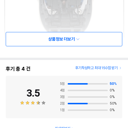
상품정보 더보기
후기 총
4
건
후기작성하고 최대 150점 받기
상품 필수 정보
5
점
50
%
품명 및 모델명
리케이 7200 날
3.5
4
점
0
%
3
점
0
%
법에 의한 인증,허가 등을
2
점
50
%
상세페이지 참조
받았음을 확인할수 있는
경우 그에 대한 사항
1
점
0
%
제조국 또는 원산지
대만