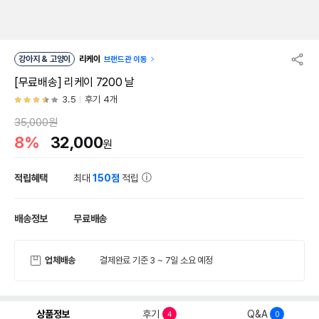
강아지 & 고양이
리케이
브랜드관 이동
[무료배송] 리케이 7200 날
3.5
후기 4개
35,000원
8%
32,000
원
적립혜택
최대
150점
적립
배송정보
무료배송
업체배송
결제완료 기준 3 ~ 7일 소요 예정
상품정보
후기
Q&A
4
0