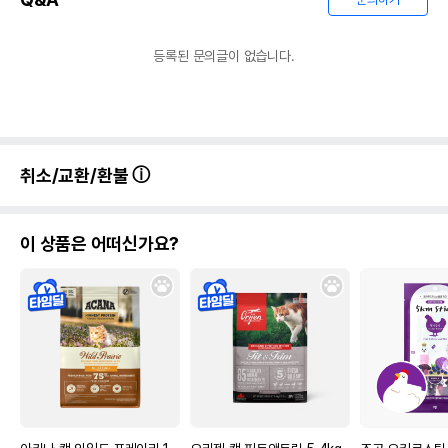
등록된 문의글이 없습니다.
상품 필수 정보
취소/교환/환불
품명 및 모델명
리케이 6200 날 (1.0mm,세라믹)
법에 의한 인증,허가 등을
상세페이지 참조
이 상품은 어떠신가요?
받았음을 확인할수 있는
경우 그에 대한 사항
제조국 또는 원산지
대만
제조자,수입품의 경우
RIKEI//해당사항없음
수입자를 함께 표기
AS책임자와 전화번호
어바웃펫//1644-9601
또는 소비자상담 관련
전화번호