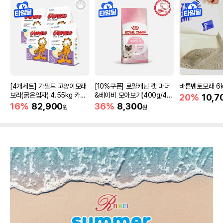
[4개세트] 가필드 고양이모래
[10%쿠폰] 로얄캐닌 캣 마더
바른벤토모래 6
보라(굵은입자) 4.55kg 카사
&베이비 모아보기(400g/4/1
20%
10,7
바모래
0kg)
16%
82,900
36%
8,300
원
원