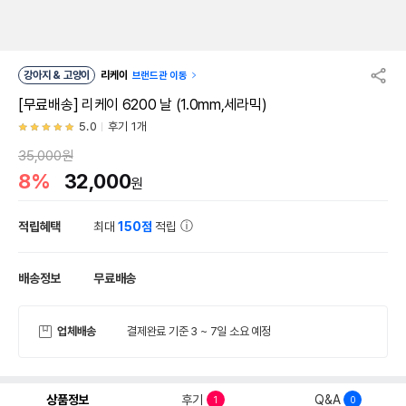
강아지 & 고양이
리케이
브랜드관 이동
[무료배송] 리케이 6200 날 (1.0mm,세라믹)
5.0
후기 1개
35,000원
8%
32,000
원
적립혜택
최대
150점
적립
배송정보
무료배송
업체배송
결제완료 기준 3 ~ 7일 소요 예정
상품정보
후기
Q&A
1
0