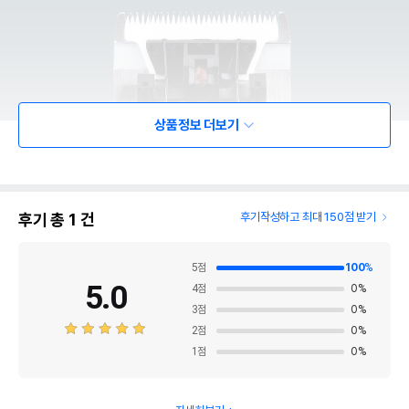
상품정보 더보기
후기 총
1
건
후기작성하고 최대 150점 받기
5
점
100
%
5.0
4
점
0
%
3
점
0
%
2
점
0
%
1
점
0
%