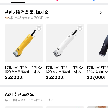
관련 기획전을 둘러보세요
🐶지갑주의! 무료배송 ZONE 오픈!
[무료배송] 리케이 클리퍼 KL-
[무료배송] 리케이 클리퍼 KL-
[무료배송] 리케
620 옐로우 킴라베 모아보기
620 화이트 킴라베 모아보기
1 블랙 킴라베 
252,000
252,000
207,000
원
원
원
Ai가 추천 드려요
우리 아이를 위한 맞춤 취향 저격 상품