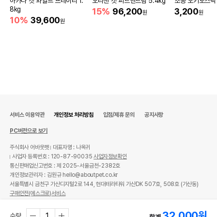
아카나 캣 와일드 프레이리 1.
오리젠 캣 피트앤트림 5.4kg
조공 오키로스틱
유통기한이 최소 2026.12.07이거나 그
8kg
15%
96,200
3,200
이후인 상품이 출고됩니다.
원
원
유통기한
10%
39,600
단, 상품명에 유통기한 명시된 경우, 해당
원
유통기한을 따릅니다.
서비스 이용약관
개인정보 처리방침
입점/제휴 문의
공지사항
PC버전으로 보기
주식회사 어바웃펫
대표자명 : 나옥귀
사업자 등록번호 : 120-87-90035
사업자정보확인
통신판매업신고번호 : 제 2025-서울금천-2382호
개인정보관리자 : 김원규 hello@aboutpet.co.kr
서울특별시 금천구 가산디지털2로 144, 현대테라타워 가산DK 507호, 508호 (가산동)
구매안전(에스크로)서비스
© copyright (c) www.aboutpet.co.kr all rights reserved.
32,000
원
수량
합계