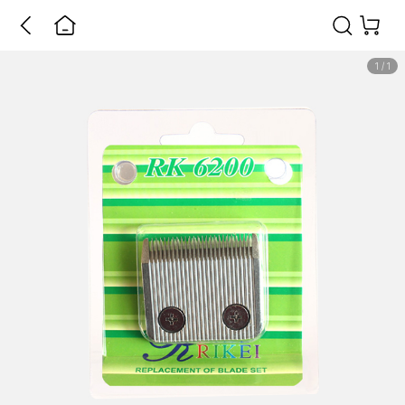
1
/
1