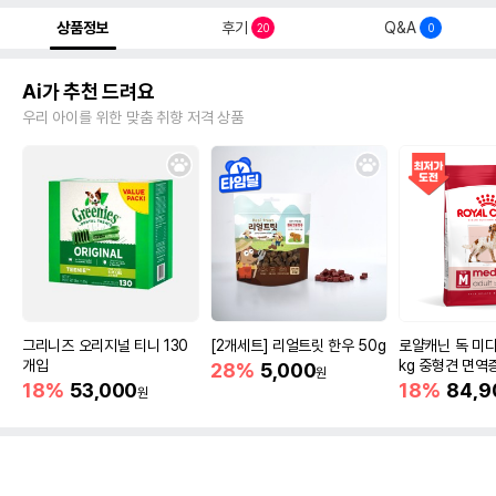
상품정보
후기
Q&A
20
0
Ai가 추천 드려요
우리 아이를 위한 맞춤 취향 저격 상품
그리니즈 오리지널 티니 130
[2개세트] 리얼트릿 한우 50g
로얄캐닌 독 미디
개입
kg 중형견 면역
28%
5,000
원
18%
53,000
18%
84,9
원