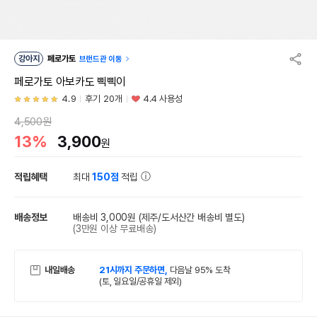
강아지
페로가토
브랜드관 이동
페로가토 아보카도 삑삑이
4.9
후기 20개
4.4 사용성
4,500원
13%
3,900
원
적립혜택
최대
150점
적립
배송정보
배송비 3,000원
(제주/도서산간 배송비 별도)
(3만원 이상 무료배송)
내일배송
21시까지 주문하면,
다음날 95% 도착
(토, 일요일/공휴일 제외)