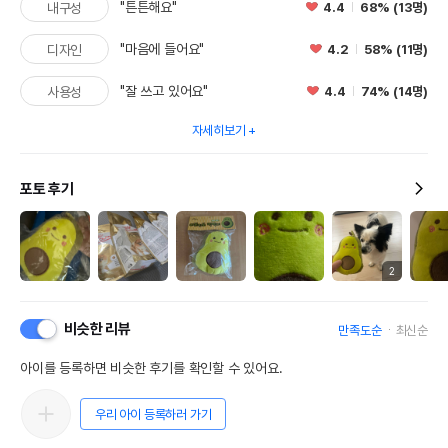
"튼튼해요"
4.4
68% (13명)
내구성
"마음에 들어요"
4.2
58% (11명)
디자인
"잘 쓰고 있어요"
4.4
74% (14명)
사용성
자세히보기
포토 후기
2
비슷한 리뷰
만족도순
최신순
아이를 등록하면 비슷한 후기를 확인할 수 있어요.
우리 아이 등록하러 가기