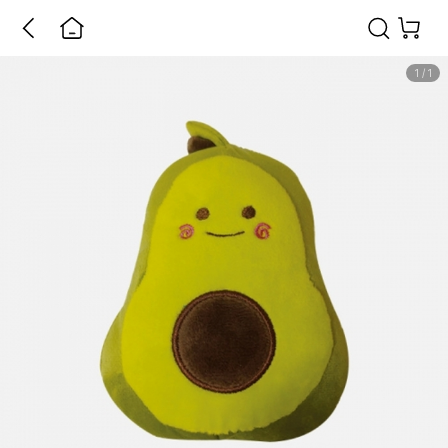
1
/
1