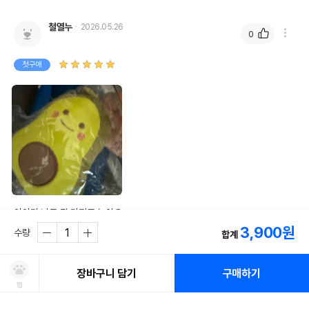
철열누
2026.05.26
0
첫구매
아이가 너무 잘 가지고 놀아요
3,900
원
수량
합계
사용성
잘 쓰고 있어요
내구성
튼튼해요
디자인
마음에 들어요
장바구니 담기
구매하기
찜