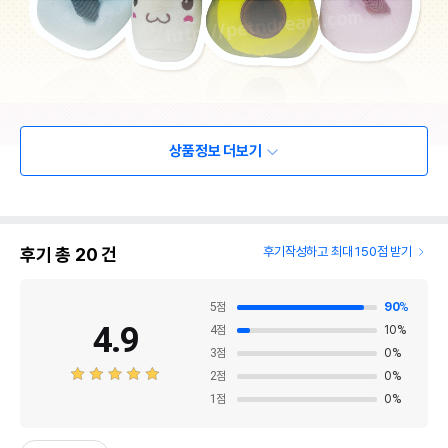
상품정보 더보기
후기 총
20
건
후기작성하고 최대 150점 받기
5
점
90
%
4.9
4
점
10
%
3
점
0
%
2
점
0
%
1
점
0
%