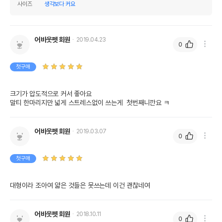
사이즈
생각보다 커요
어바웃펫 회원
2019.04.23
0
첫구매
크기가 압도적으로 커서 좋아요 

말티 한마리지만 넓게 스트레스없이 쓰는게  첫번째니깐요 ㅋ
어바웃펫 회원
2019.03.07
0
첫구매
대형이라 조아여 얇은 것들은 못쓰는데 이건 괜찮네여
어바웃펫 회원
2018.10.11
0