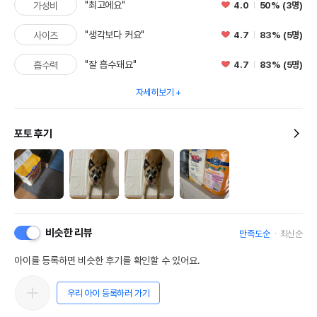
"최고에요"
4.0
50% (3명)
가성비
"생각보다 커요"
4.7
83% (5명)
사이즈
"잘 흡수돼요"
4.7
83% (5명)
흡수력
자세히보기
포토 후기
비슷한 리뷰
만족도순
최신순
아이를 등록하면 비슷한 후기를 확인할 수 있어요.
우리 아이 등록하러 가기