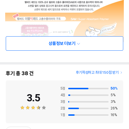
상품정보 더보기
후기 총
38
건
후기작성하고 최대 150점 받기
5
점
50
%
3.5
4
점
5
%
3
점
3
%
2
점
26
%
1
점
16
%