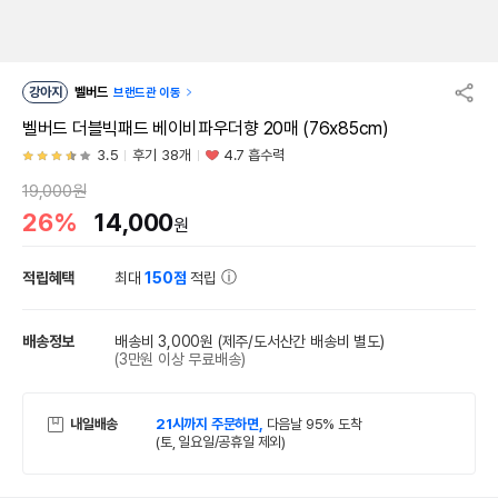
강아지
벨버드
브랜드관 이동
벨버드 더블빅패드 베이비파우더향 20매 (76x85cm)
3.5
후기 38개
4.7 흡수력
19,000원
26%
14,000
원
적립혜택
최대
150점
적립
배송정보
배송비 3,000원
(제주/도서산간 배송비 별도)
(3만원 이상 무료배송)
내일배송
21시까지 주문하면,
다음날 95% 도착
(토, 일요일/공휴일 제외)