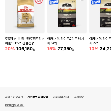
로얄캐닌 독 라브라도리트리버
아카나 독 라이트&피트 레시
아카나 독 라이
어덜트 12kg 관절건강
피 6kg
피 2kg
20%
106,160
15%
77,350
10%
34,2
원
원
서비스 이용약관
개인정보 처리방침
입점/제휴 문의
공지사항
PC버전으로 보기