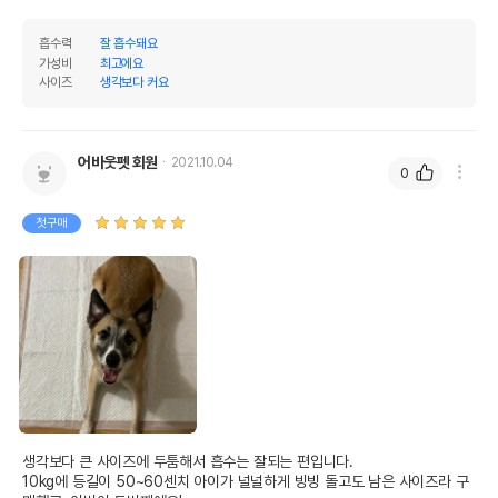
흡수력
잘 흡수돼요
가성비
최고에요
사이즈
생각보다 커요
어바웃펫 회원
2021.10.04
0
첫구매
생각보다 큰 사이즈에 두툼해서 흡수는 잘되는 편입니다. 

10kg에 등길이 50~60센치 아이가 널널하게 빙빙 돌고도 남은 사이즈라 구