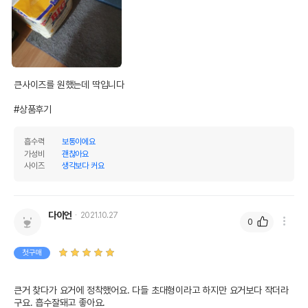
유통기한이 최소 2026.12.04이거나 그
이후인 상품이 출고됩니다.
유통기한
단, 상품명에 유통기한 명시된 경우, 해당
유통기한을 따릅니다.
큰사이즈를 원했는데 딱입니다

#상품후기
흡수력
보통이에요
가성비
괜찮아요
사이즈
생각보다 커요
다이언
2021.10.27
0
첫구매
큰거 찾다가 요거에 정착했어요. 다들 초대형이라고 하지만 요거보다 작더라
구요. 흡수잘돼고 좋아요.