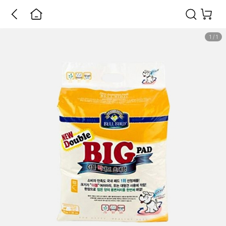
1
/
1