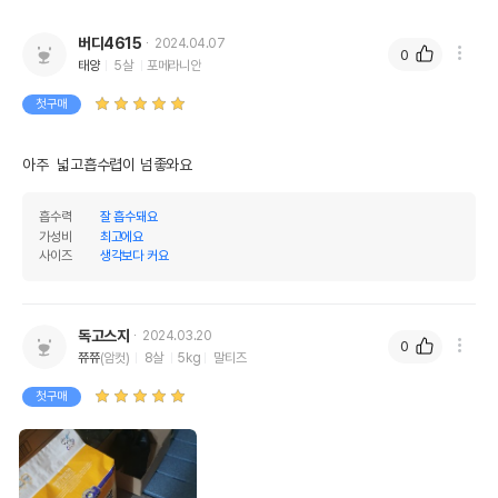
버디4615
2024.04.07
0
태양
5살
포메라니안
첫구매
아주  넓고흡수렵이 넘좋와요
상품 필수 정보
흡수력
잘 흡수돼요
품명 및 모델명
벨버드 더블 빅패드 20매 (중량 90g/매)
가성비
최고에요
사이즈
생각보다 커요
법에 의한 인증,허가 등을
상세페이지 참조
받았음을 확인할수 있는
경우 그에 대한 사항
독고스지
2024.03.20
제조국 또는 원산지
중국
0
쮸쮸
(암컷)
8살
5kg
말티즈
제조자,수입품의 경우
BELLBIRD//빅펫
수입자를 함께 표기
첫구매
AS책임자와 전화번호
어바웃펫//1644-9601
또는 소비자상담 관련
전화번호