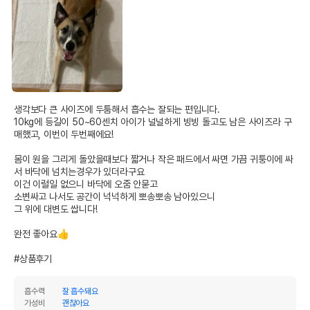
생각보다 큰 사이즈에 두툼해서 흡수는 잘되는 편입니다. 

10kg에 등길이 50~60센치 아이가 널널하게 빙빙 돌고도 남은 사이즈라 구
매했고, 이번이 두번째에요!

몸이 원을 그리게 돌았을때보다 짧거나 작은 패드에서 싸면 가끔 귀퉁이에 싸
서 바닥에 넘치는경우가 있더라구요

이건 이럴일 없으니 바닥에 오줌 안묻고

소변싸고 나서도 공간이 넉넉하게 뽀송뽀송 남아있으니

그 위에 대변도 쌉니다!

완전 좋아요👍

#상품후기
흡수력
잘 흡수돼요
가성비
괜찮아요