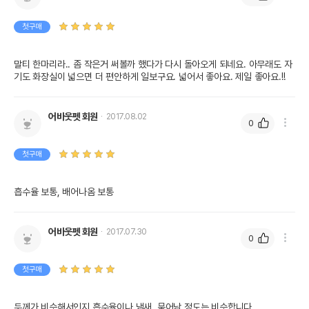
첫구매
말티 한마리라.. 좀 작은거 써볼까 했다가 다시 돌아오게 되네요. 아무래도 자
기도 화장실이 넓으면 더 편안하게 일보구요. 넓어서 좋아요. 제일 좋아요.!!
어바웃펫 회원
2017.08.02
0
첫구매
흡수율 보통, 배어나옴 보통
어바웃펫 회원
2017.07.30
0
첫구매
두께가 비슷해서인지 흡수율이나 냄새, 묻어남 정도는 비슷합니다.