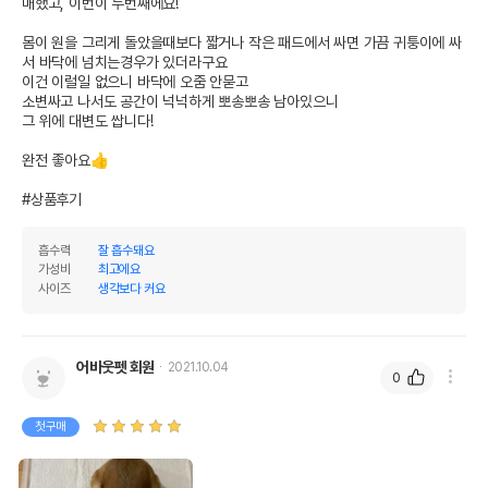
매했고, 이번이 두번째에요!

몸이 원을 그리게 돌았을때보다 짧거나 작은 패드에서 싸면 가끔 귀퉁이에 싸
서 바닥에 넘치는경우가 있더라구요

이건 이럴일 없으니 바닥에 오줌 안묻고

소변싸고 나서도 공간이 넉넉하게 뽀송뽀송 남아있으니

그 위에 대변도 쌉니다!

완전 좋아요👍

#상품후기
흡수력
잘 흡수돼요
가성비
최고에요
사이즈
생각보다 커요
어바웃펫 회원
2021.10.04
0
첫구매