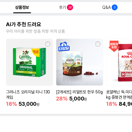
상품정보
후기
Q&A
38
0
Ai가 추천 드려요
우리 아이를 위한 맞춤 취향 저격 상품
그리니즈 오리지널 티니 130
[2개세트] 리얼트릿 한우 50g
로얄캐닌 독 미디
개입
kg 중형견 면역
28%
5,000
원
18%
53,000
18%
84,9
원