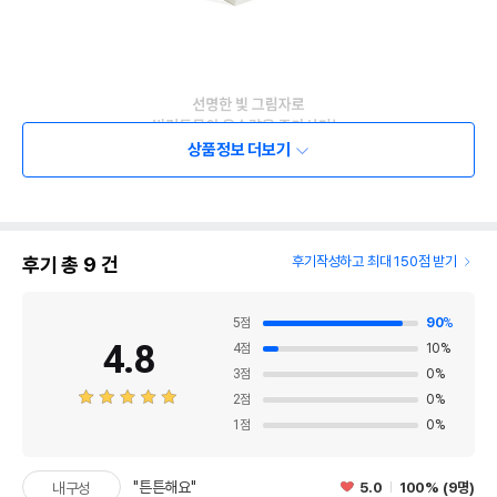
상품정보 더보기
후기 총
9
건
후기작성하고 최대 150점 받기
5
점
90
%
4.8
4
점
10
%
3
점
0
%
2
점
0
%
1
점
0
%
"튼튼해요"
5.0
100% (9명)
내구성