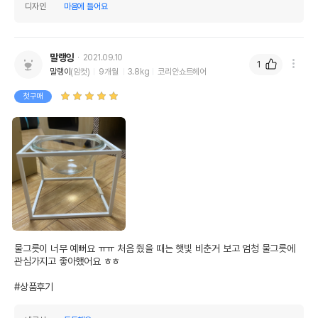
디자인
마음에 들어요
말랭잉
2021.09.10
1
말랭이
(암컷)
9개월
3.8kg
코리안쇼트헤어
첫구매
물그릇이 너무 예뻐요 ㅠㅠ 처음 줬을 때는 햇빛 비춘거 보고 엄청 물그릇에 
관심가지고 좋아했어요 ㅎㅎ

#상품후기