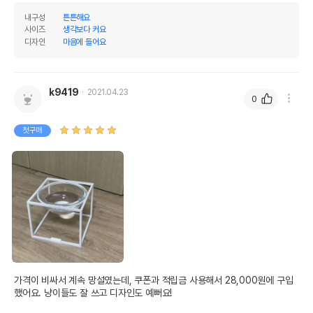
내구성
튼튼해요
사이즈
생각보다 커요
디자인
마음에 들어요
k9419
2021.04.23
0
첫구매
가격이 비싸서 계속 망설였는데, 쿠폰과 적립금 사용해서 28,000원에 구입
했어요. 냥이들도 잘 쓰고 디자인도 예뻐요!