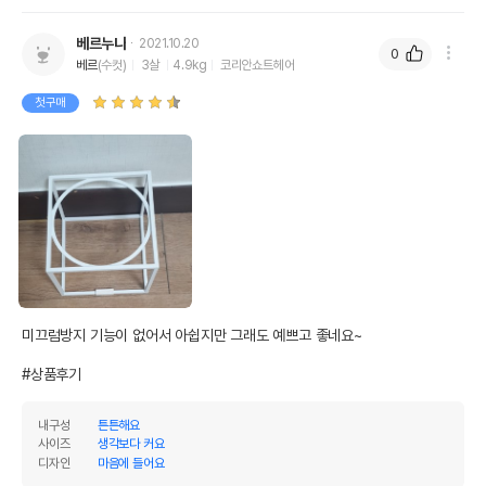
베르누나
2021.10.20
0
베르
(수컷)
3살
4.9kg
코리안쇼트헤어
첫구매
미끄럼방지 기능이 없어서 아쉽지만 그래도 예쁘고 좋네요~

#상품후기
내구성
튼튼해요
사이즈
생각보다 커요
디자인
마음에 들어요