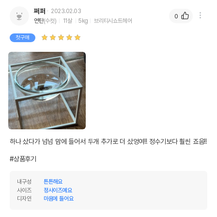
쩌퍼
2023.02.03
0
연탄
(수컷)
11살
5kg
브리티시쇼트헤어
첫구매
하나 샀다가 넘넘 맘에 들어서 두개 추가로 더 샀엉여!! 정수기보다 훨씬 죠음!!

#상품후기
내구성
튼튼해요
사이즈
정사이즈예요
디자인
마음에 들어요