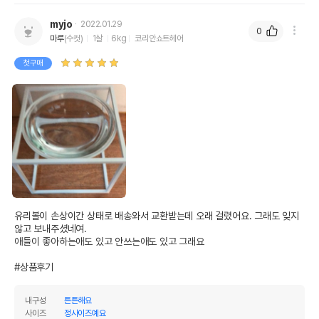
myjo
2022.01.29
0
마루
(수컷)
1살
6kg
코리안쇼트헤어
첫구매
유리볼이 손상이간 상태로 배송와서 교환받는데 오래 걸렸어요. 그래도 잊지 
않고 보내주셨네여. 

애들이 좋아하는애도 있고 안쓰는애도 있고 그래요

#상품후기
내구성
튼튼해요
사이즈
정사이즈예요