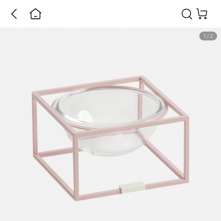
1
/
2