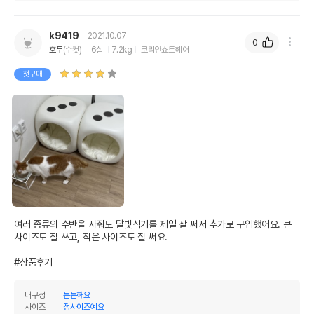
k9419
2021.10.07
0
호두
(수컷)
6살
7.2kg
코리안쇼트헤어
첫구매
여러 종류의 수반을 사줘도 달빛식기를 제일 잘 써서 추가로 구입했어요. 큰 
사이즈도 잘 쓰고, 작은 사이즈도 잘 써요.

#상품후기
내구성
튼튼해요
사이즈
정사이즈예요