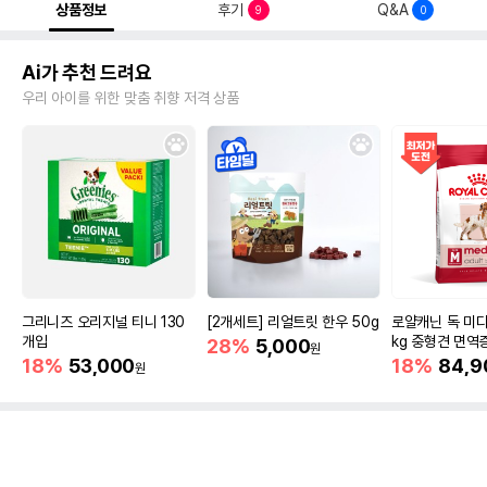
상품정보
후기
Q&A
9
0
Ai가 추천 드려요
우리 아이를 위한 맞춤 취향 저격 상품
그리니즈 오리지널 티니 130
[2개세트] 리얼트릿 한우 50g
로얄캐닌 독 미디
개입
kg 중형견 면역
28%
5,000
원
18%
53,000
18%
84,9
원