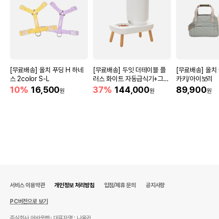
[무료배송] 올치 푸딩 H 하네
[무료배송] 두잇 더테이블 플
[무료배송] 올치
스 2color S-L
러스 화이트 자동급식기+그릇
카키/아이보리
S/M
10%
16,500
37%
144,000
89,900
원
원
원
서비스 이용약관
개인정보 처리방침
입점/제휴 문의
공지사항
PC버전으로 보기
주식회사 어바웃펫
대표자명 : 나옥귀