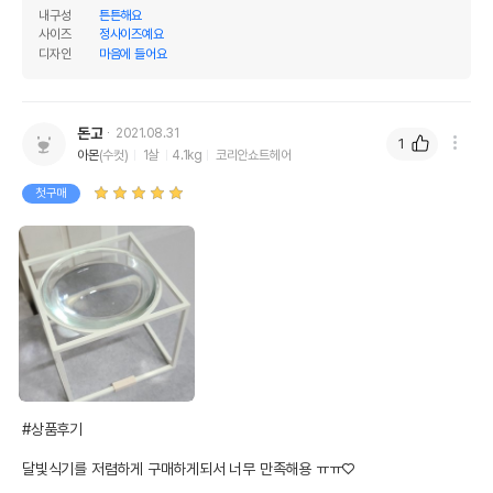
내구성
튼튼해요
사이즈
정사이즈예요
디자인
마음에 들어요
돈고
2021.08.31
1
아몬
(수컷)
1살
4.1kg
코리안쇼트헤어
첫구매
#상품후기

달빛식기를 저렴하게 구매하게되서 너무 만족해용 ㅠㅠ♡