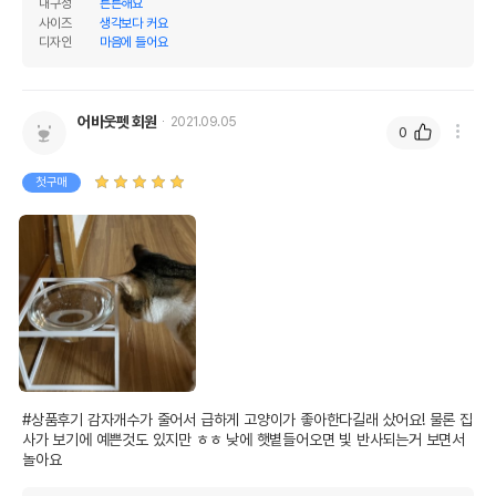
내구성
튼튼해요
사이즈
생각보다 커요
디자인
마음에 들어요
어바웃펫 회원
2021.09.05
0
첫구매
#상품후기 감자개수가 줄어서 급하게 고양이가 좋아한다길래 샀어요! 물론 집
사가 보기에 예쁜것도 있지만 ㅎㅎ 낮에 햇볕들어오면 빛 반사되는거 보면서 
놀아요