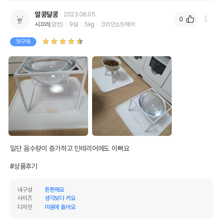
알콩달콩
2023.08.05
0
시끄리
(암컷)
9살
5kg
코리안쇼트헤어
첫구매
일단 음수량이 증가하고 인테리어에도 이뻐요

#상품후기
내구성
튼튼해요
사이즈
생각보다 커요
디자인
마음에 들어요