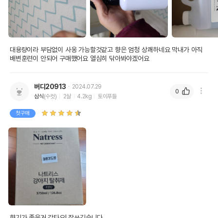
"
상품 필수 정보
대용량이라 부담없이 사옹 가능할것같고 향은 엄청 상쾌하네요 막내가 아직 
나트리스 강아지 탈취제 피톤치드향
품명 및 모델명
배변훈련이 안되어 구매했어요 열심히 닦아봐야겠어요
3750ml
법에 의한 인증,허가 등을
상세페이지 참조
받았음을 확인할수 있는
버디20913
2024.07.29
0
경우 그에 대한 사항
삼식
(수컷)
2살
4.2kg
토이푸들
제조국 또는 원산지
대한민국
첫구매
제조자,수입품의 경우
(주)이심//(주)이심
수입자를 함께 표기
AS책임자와 전화번호
어바웃펫//1644-9601
또는 소비자상담 관련
전화번호
유통기한이 최소 2026.12.06이거나 그
이후인 상품이 출고됩니다.
유통기한
단, 상품명에 유통기한 명시된 경우, 해당
유통기한을 따릅니다.
향기가 좋은거 같타요! 잘쓰깃습니다
