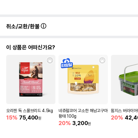
취소/교환/환불
이 상품은 어떠신가요?
오리젠 독 스몰브리드 4.5kg
네츄럴코어 고소한 해남고구마
윔지스 버라이어티
황태 100g
15%
75,400
20%
42,4
원
20%
3,200
원