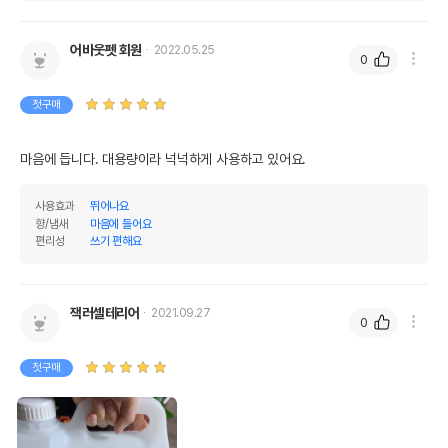
어바웃펫 회원
2022.05.25
0
첫구매
마음에 듭니다. 대용량이라 넉넉하게 사용하고 있어요.
사용효과
뛰어나요
향/냄새
마음에 들어요
편리성
쓰기 편해요
잭러셀테리어
2021.09.27
0
첫구매