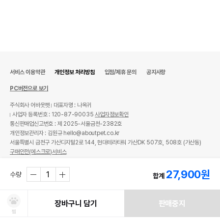
서비스 이용약관
개인정보 처리방침
입점/제휴 문의
공지사항
PC버전으로 보기
주식회사 어바웃펫
대표자명 : 나옥귀
사업자 등록번호 : 120-87-90035
사업자정보확인
통신판매업신고번호 : 제 2025-서울금천-2382호
개인정보관리자 : 김원규 hello@aboutpet.co.kr
서울특별시 금천구 가산디지털2로 144, 현대테라타워 가산DK 507호, 508호 (가산동)
구매안전(에스크로)서비스
© copyright (c) www.aboutpet.co.kr all rights reserved.
27,900
원
수량
합계
장바구니 담기
판매중지
찜