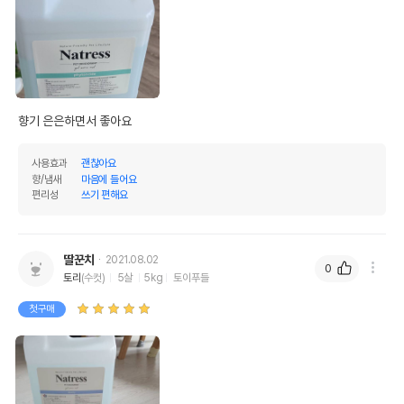
향기 은은하면서 좋아요
사용효과
괜찮아요
향/냄새
마음에 들어요
편리성
쓰기 편해요
딸꾼치
2021.08.02
0
토리
(수컷)
5살
5kg
토이푸들
첫구매