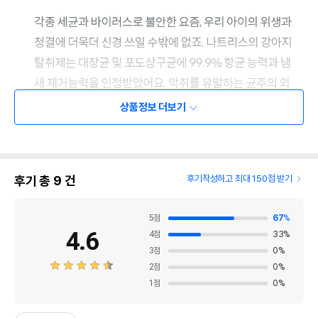
상품정보 더보기
후기 총
9
건
후기작성하고 최대 150점 받기
5
점
67
%
4.6
4
점
33
%
3
점
0
%
2
점
0
%
1
점
0
%