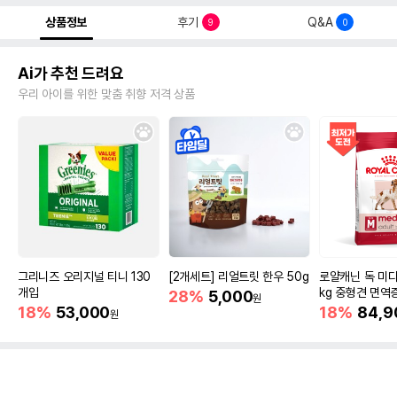
상품정보
후기
Q&A
9
0
Ai가 추천 드려요
우리 아이를 위한 맞춤 취향 저격 상품
그리니즈 오리지널 티니 130
[2개세트] 리얼트릿 한우 50g
로얄캐닌 독 미디
개입
kg 중형견 면역
28%
5,000
원
18%
53,000
18%
84,9
원