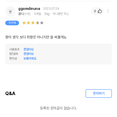
ggomdinuna
2023.07.24
0
꼼디
(수컷)
5개월
5kg
하나뿐인 믹스
첫구매
향이 생각 보다 취향은 아니지만 잘 써볼게뇨
사용효과
괜찮아요
향/냄새
괜찮아요
편리성
보통이에요
Q&A
문의하기
등록된 문의글이 없습니다.