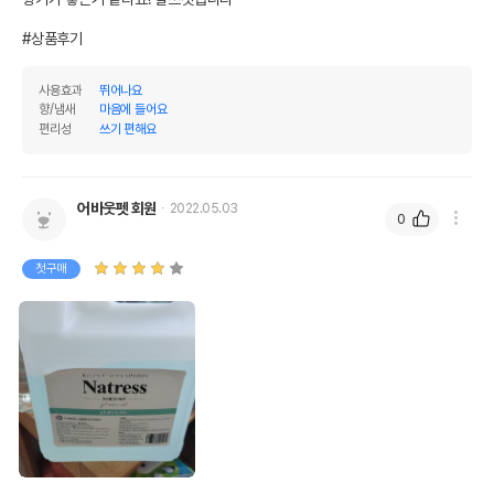
#상품후기
사용효과
뛰어나요
향/냄새
마음에 들어요
편리성
쓰기 편해요
어바웃펫 회원
2022.05.03
0
첫구매