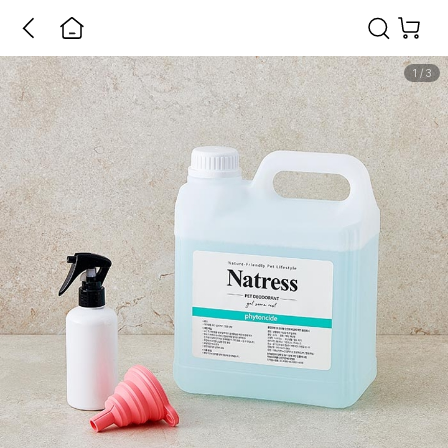
1
/
3