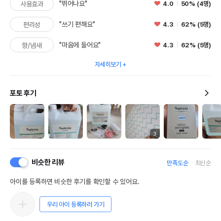
"뛰어나요"
4.0
50% (4명)
사용효과
"쓰기 편해요"
4.3
62% (5명)
편리성
"마음에 들어요"
4.3
62% (5명)
향/냄새
자세히보기
포토 후기
3
비슷한 리뷰
만족도순
최신순
아이를 등록하면 비슷한 후기를 확인할 수 있어요.
우리 아이 등록하러 가기