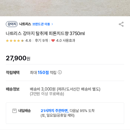
강아지
나트리스
브랜드관 이동
나트리스 강아지 탈취제 피톤치드향 3750ml
4.6
후기 9개
4.0 사용효과
27,900
원
적립혜택
최대
150점
적립
배송정보
배송비 3,000원
(제주/도서산간 배송비 별도)
(3만원 이상 무료배송)
내일배송
21시까지 주문하면,
다음날 95% 도착
(토, 일요일/공휴일 제외)