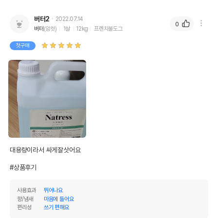
버터2
2022.07.14
0
버터
(암컷)
1살
12kg
프렌치불도그
첫구매
대용량이라서 싸게잘삿어요

#상품후기
사용효과
뛰어나요
향/냄새
마음에 들어요
편리성
쓰기 편해요