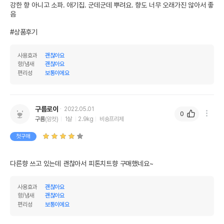
강한 향 아니고 소파. 애기집. 군데군데 뿌려요. 향도 너무 오래가진 않아서 좋
음

#상품후기
사용효과
괜찮아요
향/냄새
괜찮아요
편리성
보통이에요
구름로이
2022.05.01
0
구름
(암컷)
1살
2.9kg
비숑프리제
첫구매
다른향 쓰고 있는데 괜찮아서 피톤치트향 구매했네요~
사용효과
괜찮아요
향/냄새
괜찮아요
편리성
보통이에요