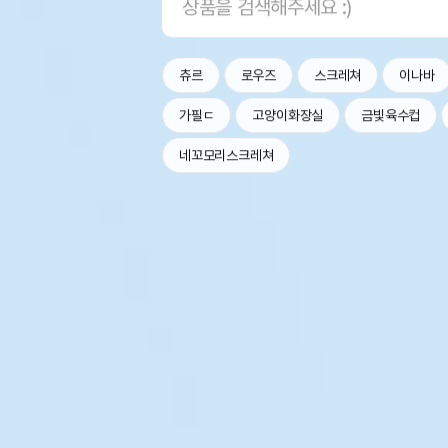
츄르
로우즈
스크레쳐
이나바
가필ㄷ
고양이화장실
금빛육수컵
네꼬모리스크레쳐