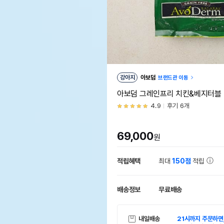
강아지
아보덤
브랜드관 이동
아보덤 그레인프리 치킨&베지터블 4
4.9
후기 6개
69,000
원
적립혜택
최대
150점
적립
배송정보
무료배송
내일배송
21시까지 주문하면