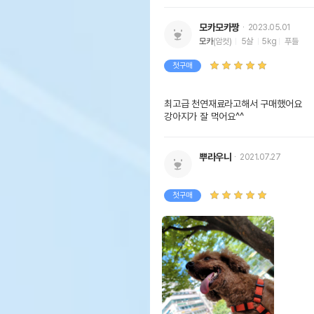
모카모카짱
2023.05.01
모카
(암컷)
5살
5kg
푸들
첫구매
최고급 천연재료라고해서 구매했어요

강아지가 잘 먹어요^^
뿌라우니
2021.07.27
첫구매