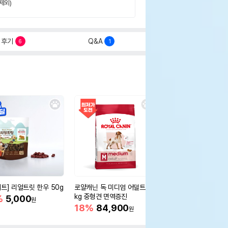
제외)
후기
Q&A
6
1
세트] 리얼트릿 한우 50g
로얄캐닌 독 미디엄 어덜트 10
오리젠 독 스몰브리드 4
kg 중형견 면역증진
%
5,000
15%
75,400
원
원
18%
84,900
원