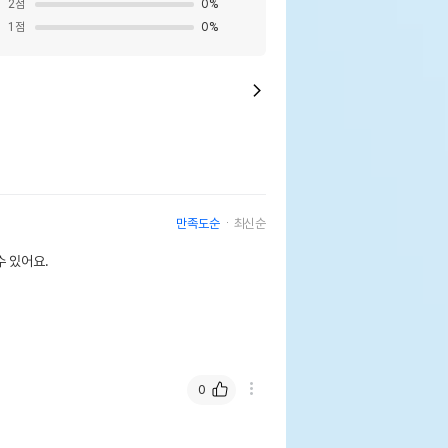
2
점
0
%
1
점
0
%
만족도순
최신순
 있어요.
0