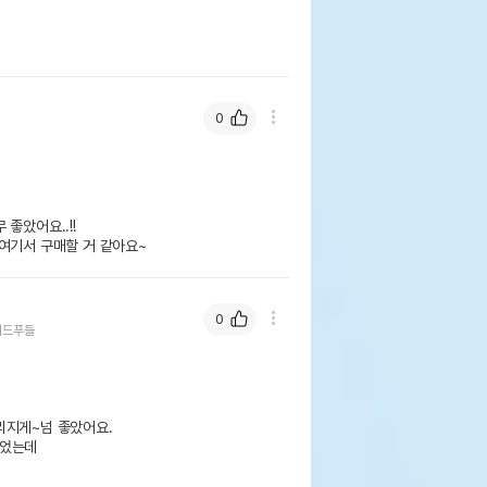
0
았어요..!!

여기서 구매할 거 같아요~
0
더드푸들
지게~넘 좋았어요.

었는데
