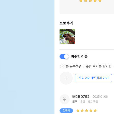
포토 후기
비슷한 리뷰
아이를 등록하면 비슷한 후기를 확인할 수
우리 아이 등록하러 가기
버디50792
2025.01.06
토푸
8살
토이푸들
첫구매