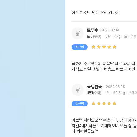
항상 이것만 먹는 우리 강아지
토푸야
2023.07.19
토푸
(수컷)
6살
4kg
토이푸들
첫구매
급하게 주문했는데 다음날 바로 와서 너무 좋
가격도 제일 괜찮구 배송도 빠르니 매번 
★방탄☆
2023.06.25
방탄
(수컷)
1살
28.5kg
스탠
첫구매
아보덤 치킨으로 먹여봤는데..떵이 덩어리
치킨&베지터블도 기대해보며 오늘 첨 뜯
더 봐야할듯요^^