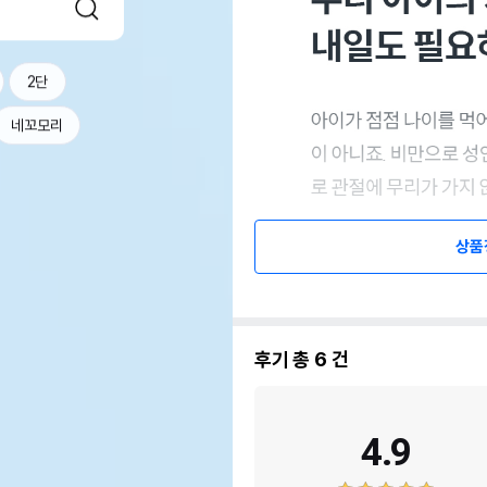
2단
네꼬모리
상품
후기 총
6
건
4.9