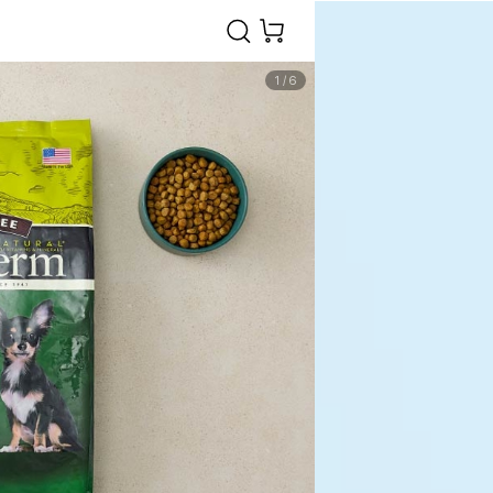
1
/
6