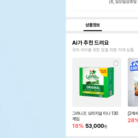
(토, 일요일/공휴일 
상품정보
Ai가 추천 드려요
우리 아이를 위한 맞춤 취향 저격 상품
그리니즈 오리지널 티니 130
[2개
개입
28
18%
53,000
원