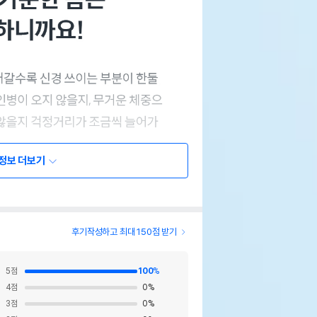
정보 더보기
후기작성하고 최대 150점 받기
5
점
100
%
4
점
0
%
3
점
0
%