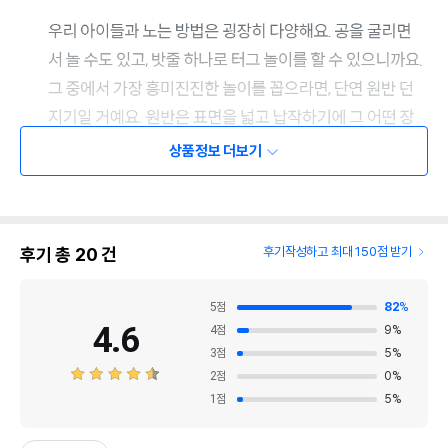
상품정보 더보기
후기 총
20
건
후기작성하고 최대 150점 받기
5
점
82
%
4.6
4
점
9
%
3
점
5
%
2
점
0
%
1
점
5
%