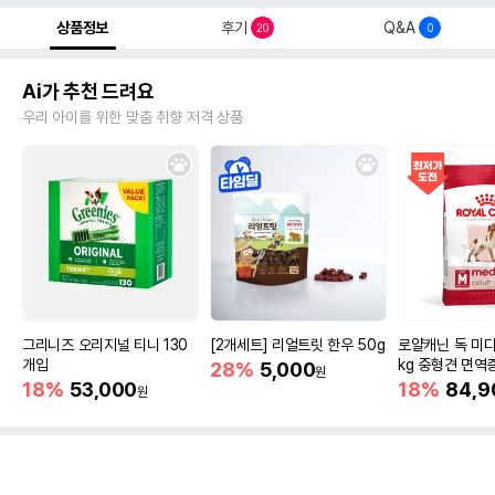
상품정보
후기
Q&A
20
0
Ai가 추천 드려요
우리 아이를 위한 맞춤 취향 저격 상품
그리니즈 오리지널 티니 130
[2개세트] 리얼트릿 한우 50g
로얄캐닌 독 미디
개입
kg 중형견 면역
28%
5,000
원
18%
53,000
18%
84,9
원