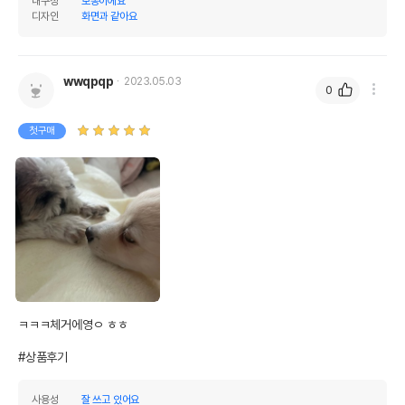
내구성
보통이에요
디자인
화면과 같아요
wwqpqp
2023.05.03
0
첫구매
상품 필수 정보
품명 및 모델명
칼리 천 프리스비 18cm
법에 의한 인증,허가 등을
ㅋㅋㅋ체거에영ㅇ ㅎㅎ

상세페이지 참조
받았음을 확인할수 있는
경우 그에 대한 사항
#상품후기
제조국 또는 원산지
중국
사용성
잘 쓰고 있어요