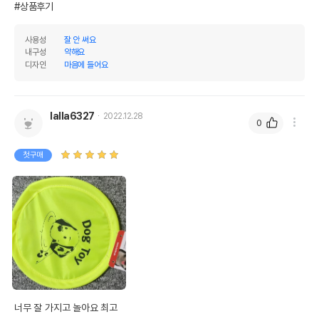
#상품후기
사용성
잘 안 써요
내구성
약해요
디자인
마음에 들어요
lalla6327
2022.12.28
0
첫구매
너무 잘 가지고 놀아요 최고
