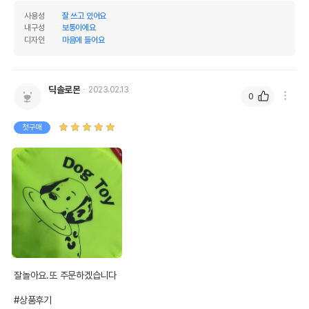
사용성
잘 쓰고 있어요
내구성
보통이에요
디자인
마음에 들어요
딕솔로몬
2023.02.13
0
첫구매
잘놀아요.또 주문하겠습니다

#상품후기