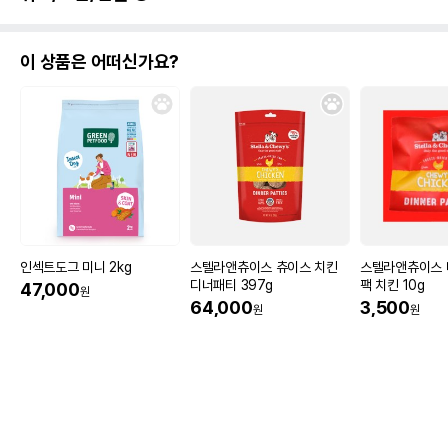
이 상품은 어떠신가요?
인섹트도그 미니 2kg
스텔라앤츄이스 츄이스 치킨
스텔라앤츄이스 
디너패티 397g
팩 치킨 10g
47,000
원
64,000
3,500
원
원