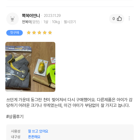
뽁복이언니
2023.11.29
0
천복이
(암컷)
1살
10kg
웰시코기
첫구매
쓰던게 가운데 동그란 천이 찢어져서 다시 구매했어요. 다른제품은 아이가 감
당하기 어려운 크기나 무게였는데, 이건 아이가 부담없이 잘 가지고 놉니다.

#상품후기
사용성
잘 쓰고 있어요
내구성
튼튼해요