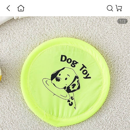
1
/
2