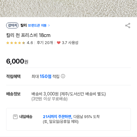
강아지
칼리
브랜드관 이동
칼리 천 프리스비 18cm
4.6
후기 20개
3.7 사용성
6,000
원
적립혜택
최대
150점
적립
배송정보
배송비 3,000원
(제주/도서산간 배송비 별도)
(3만원 이상 무료배송)
내일배송
21시까지 주문하면,
다음날 95% 도착
(토, 일요일/공휴일 제외)