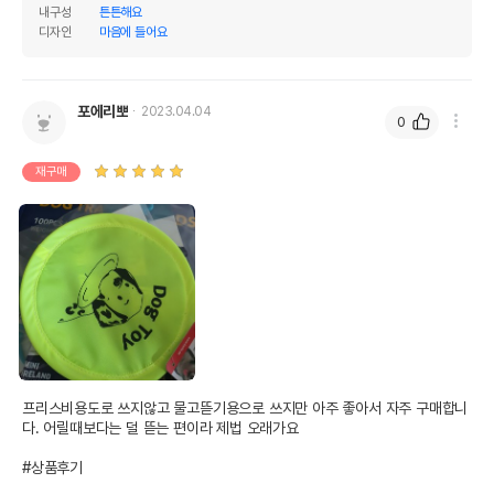
내구성
튼튼해요
제조자,수입품의 경우
Karlie Flamingo
디자인
마음에 들어요
수입자를 함께 표기
AS책임자와 전화번호
어바웃펫//1644-9601
또는 소비자상담 관련
포에리뽀
2023.04.04
전화번호
0
유통기한이 최소 2026.12.03이거나 그
이후인 상품이 출고됩니다.
재구매
유통기한
단, 상품명에 유통기한 명시된 경우, 해당
유통기한을 따릅니다.
프리스비용도로 쓰지않고 물고뜯기용으로 쓰지만 아주 좋아서 자주 구매합니
다. 어릴때보다는 덜 뜯는 편이라 제법 오래가요 

#상품후기