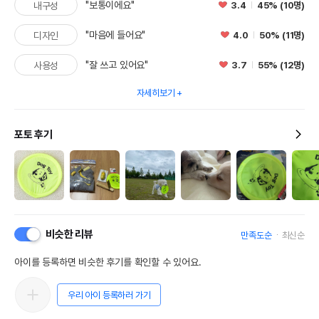
"보통이에요"
3.4
45% (10명)
내구성
"마음에 들어요"
4.0
50% (11명)
디자인
"잘 쓰고 있어요"
3.7
55% (12명)
사용성
자세히보기
포토 후기
비슷한 리뷰
만족도순
최신순
아이를 등록하면 비슷한 후기를 확인할 수 있어요.
우리 아이 등록하러 가기