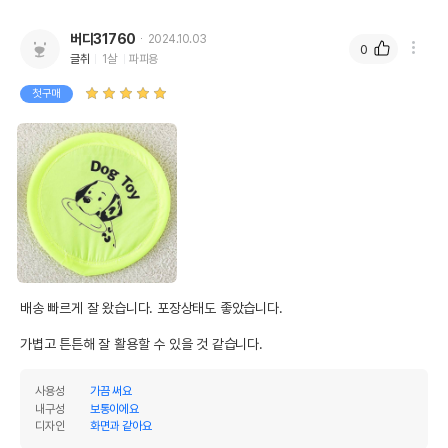
버디31760
2024.10.03
0
글취
1살
파피용
첫구매
배송 빠르게 잘 왔습니다. 포장상태도 좋았습니다.

가볍고 튼튼해 잘 활용할 수 있을 것 같습니다.
사용성
가끔 써요
내구성
보통이에요
디자인
화면과 같아요