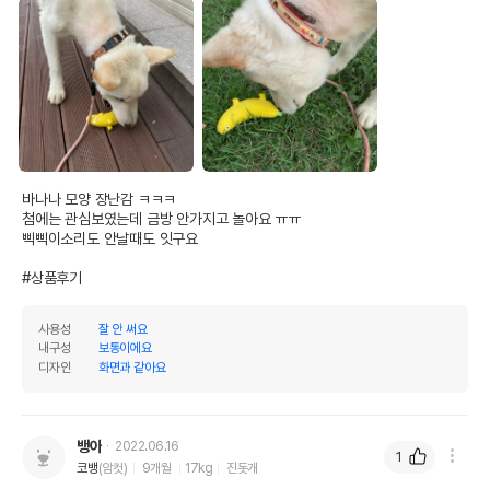
바나나 모양 장난감 ㅋㅋㅋ

첨에는 관심보였는데 금방 안가지고 놀아요 ㅠㅠ

삑삑이소리도 안날때도 잇구요 

#상품후기
사용성
잘 안 써요
내구성
보통이에요
디자인
화면과 같아요
뱅아
2022.06.16
1
코뱅
(암컷)
9개월
17kg
진돗개