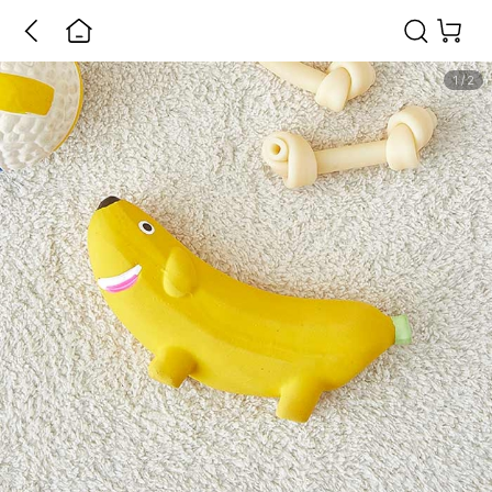
1
/
2