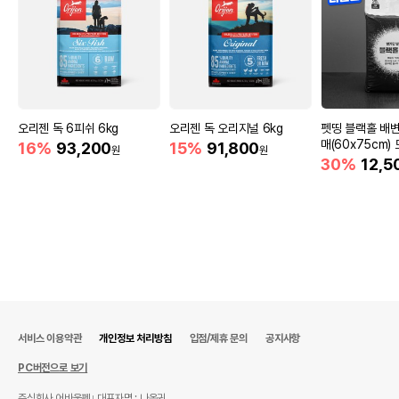
오리젠 독 6피쉬 6kg
오리젠 독 오리지널 6kg
펫띵 블랙홀 배변
매(60x75cm)
16%
93,200
15%
91,800
원
원
30%
12,5
서비스 이용약관
개인정보 처리방침
입점/제휴 문의
공지사항
PC버전으로 보기
주식회사 어바웃펫
대표자명 : 나옥귀