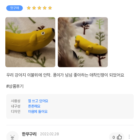
첫구매
우리 강아지 이불위에 안착. 퐁이가 넘넘 좋아하는 애착인향이 되었어요

#상품후기
사용성
잘 쓰고 있어요
내구성
튼튼해요
디자인
마음에 들어요
한무구리
2022.02.28
0