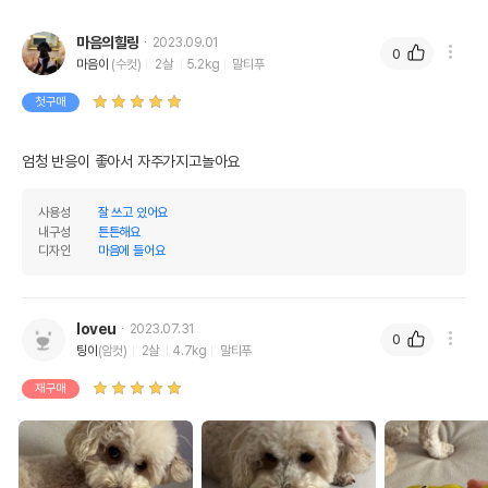
마음의힐링
2023.09.01
0
마음이
(수컷)
2살
5.2kg
말티푸
첫구매
엄청 반응이 좋아서 자주가지고놀아요
사용성
잘 쓰고 있어요
내구성
튼튼해요
디자인
마음에 들어요
loveu
2023.07.31
0
팅이
(암컷)
2살
4.7kg
말티푸
재구매