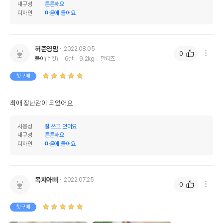
제조국 또는 원산지
중국
내구성
튼튼해요
디자인
마음에 들어요
제조자,수입품의 경우
Karlie Flamingo
수입자를 함께 표기
AS책임자와 전화번호
허준영맘
2022.08.05
0
어바웃펫//1644-9601
또는 소비자상담 관련
똘이
(수컷)
6살
9.2kg
말티즈
전화번호
첫구매
유통기한이 최소 2026.12.03이거나 그
이후인 상품이 출고됩니다.
유통기한
단, 상품명에 유통기한 명시된 경우, 해당
최애 장난감이 되었어요
유통기한을 따릅니다.
사용성
잘 쓰고 있어요
내구성
튼튼해요
디자인
마음에 들어요
복치아빠
2022.07.25
0
첫구매