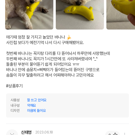
애기때 엄청 잘 가지고 놀았던 바나나 🍌

사진첩 보다가 예전기억 나서 다시 구매해봤어요. 

첫번째 바나나는 꼭지랑 다리를 다 뜯어놔서 하루만에 사망했는데 

두번째 바나나도 꼭지가 1시간만에 또 사라져버렸네여 ^_^

돌출된 부분이 물어뜯기 쉽게 되어있어요 ㅠㅠ 

바나나 안에 솜뭉치+삐삑이가 들어있는데 뜯어진 구멍으로 

솜들이 자꾸 탈출하려고 해서 어찌해야하나 고민이에요 

#상품후기
사용성
잘 쓰고 있어요
내구성
약해요
디자인
마음에 들어요
신태영
2023.06.18