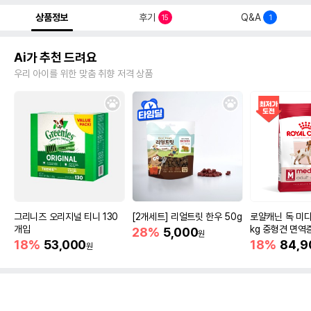
상품정보
후기
Q&A
15
1
Ai가 추천 드려요
우리 아이를 위한 맞춤 취향 저격 상품
그리니즈 오리지널 티니 130
[2개세트] 리얼트릿 한우 50g
로얄캐닌 독 미디
개입
kg 중형견 면역
28%
5,000
원
18%
53,000
18%
84,9
원