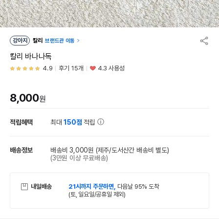
강아지
칼리
브랜드관 이동
칼리 바나나독
4.9
후기 15개
4.3 사용성
8,000
원
적립혜택
최대
150점
적립
배송정보
배송비 3,000원
(제주/도서산간 배송비 별도)
(3만원 이상 무료배송)
내일배송
21시까지 주문하면,
다음날 95% 도착
(토, 일요일/공휴일 제외)