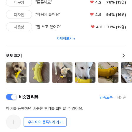
"튼튼해요"
4.2
76% (13명)
내구성
"마음에 들어요"
4.9
94% (16명)
디자인
"잘 쓰고 있어요"
4.3
71% (12명)
사용성
자세히보기
포토 후기
3
2
2
2
비슷한 리뷰
만족도순
최신순
아이를 등록하면 비슷한 후기를 확인할 수 있어요.
우리 아이 등록하러 가기