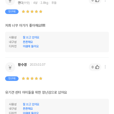
0
캔디
(수컷)
4살
2.8kg
푸들
첫구매
저희 너무 아가가 좋아해요!!!!!!
사용성
잘 쓰고 있어요
내구성
튼튼해요
디자인
마음에 들어요
황수경
2023.02.07
0
첫구매
유기견 센터 아이들을 위한 장난감으로 샀어요
사용성
잘 쓰고 있어요
내구성
튼튼해요
디자인
마음에 들어요