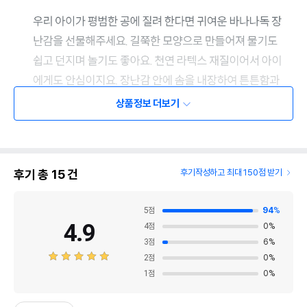
상품정보 더보기
후기 총
15
건
후기작성하고 최대 150점 받기
5
점
94
%
4.9
4
점
0
%
3
점
6
%
2
점
0
%
1
점
0
%