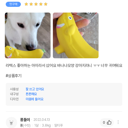
첫구매
라텍스 좋아하는 아이라서 샀어요 바나나모양 강아지라니 ㅜㅜ 너무 귀여워요 

#상품후기
사용성
잘 쓰고 있어요
내구성
튼튼해요
디자인
마음에 들어요
퐁돌이
2022.04.13
0
퐁
(수컷)
1살
3.8kg
말티푸