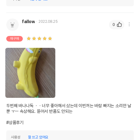
fallow
2022.08.25
0
재구매
상품 필수 정보
두번째 바나나독 ㆍㆍ너무 좋아해서 샀는데 이번꺼는 바람 빠지는 소리만 날
품명 및 모델명
칼리 바나나독
뿐 ㅜㅡ 속상해요. 뜯어서 반품도 안되는

법에 의한 인증,허가 등을
#상품후기
상세페이지 참조
받았음을 확인할수 있는
경우 그에 대한 사항
사용성
잘 쓰고 있어요