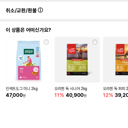
취소/교환/환불
이 상품은 어떠신가요?
상품 필수 정보
품명 및 모델명
에코펫위드 양면방수 배변보조매트 L
법에 의한 인증,허가 등을
상세페이지 참조
받았음을 확인할수 있는
경우 그에 대한 사항
제조국 또는 원산지
중국
인섹트도그 미니 2kg
오리젠 독 시니어 2kg
오리젠 독 퍼피 2
제조자,수입품의 경우
EcopetCH
47,000
11%
40,900
12%
39,2
원
원
수입자를 함께 표기
AS책임자와 전화번호
어바웃펫//1644-9601
또는 소비자상담 관련
전화번호
유통기한이 최소 2026.12.03이거나 그