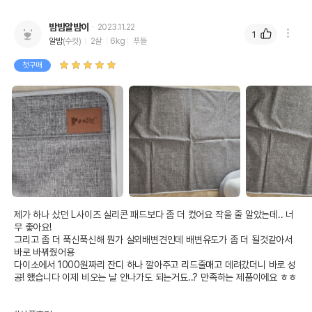
밤밤알밤이
2023.11.22
1
알밤
(수컷)
2살
6kg
푸들
첫구매
제가 하나 샀던 L사이즈 실리콘 패드보다 좀 더 컸어요 작을 줄 알았는데.. 너
무 좋아요!

그리고 좀 더 푹신푹신해 뭔가 실외배변견인데 배변유도가 좀 더 될것같아서 
바로 바꿔줬어용

다이소에서 1000원짜리 잔디 하나 깔아주고 리드줄매고 데려갔더니 바로 성
공! 했습니다 이제 비오는 날 안나가도 되는거됴..? 만족하는 제품이에요 ㅎㅎ
