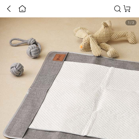
1
/
3