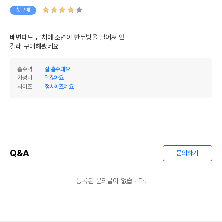
첫구매
배변패드 근처에 소변이 한두방울 떨어져 있

길래 구매해봤네요
흡수력
잘 흡수돼요
가성비
괜찮아요
사이즈
정사이즈예요
Q&A
문의하기
등록된 문의글이 없습니다.