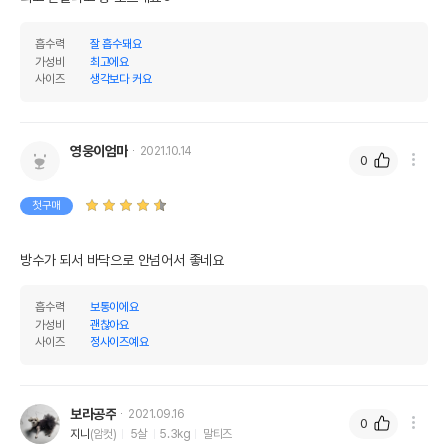
흡수력
잘 흡수돼요
가성비
최고에요
사이즈
생각보다 커요
영웅이엄마
2021.10.14
0
첫구매
흡수력
보통이에요
가성비
괜찮아요
사이즈
정사이즈예요
보라공주
2021.09.16
0
지니
(암컷)
5살
5.3kg
말티즈