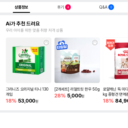
상품정보
후기
Q&A
4
0
Ai가 추천 드려요
우리 아이를 위한 맞춤 취향 저격 상품
그리니즈 오리지널 티니 130
[2개세트] 리얼트릿 한우 50g
로얄캐닌 독 미디
개입
kg 중형견 면역
28%
5,000
원
18%
53,000
18%
84,9
원