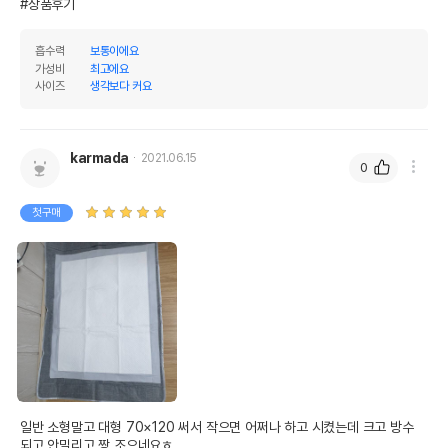
#상품후기
흡수력
보통이에요
가성비
최고에요
사이즈
생각보다 커요
karmada
2021.06.15
0
첫구매
일반 소형말고 대형 70×120 써서 작으면 어쩌나 하고 시켰는데 크고 방수 
되고 안밀리고 짱 조으네요ㅎ