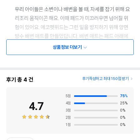
상품정보 더보기
후기 총
4
건
후기작성하고 최대 150점 받기
5
점
75
%
4.7
4
점
25
%
3
점
0
%
2
점
0
%
1
점
0
%