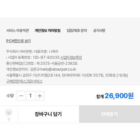
이후인 상품이 출고됩니다.
유통기한
단, 상품명에 유통기한 명시된 경우, 해당
유통기한을 따릅니다.
서비스 이용약관
개인정보 처리방침
입점/제휴 문의
공지사항
PC버전으로 보기
주식회사 어바웃펫
대표자명 : 나옥귀
사업자 등록번호 : 120-87-90035
사업자정보확인
통신판매업신고번호 : 제 2025-서울금천-2382호
개인정보관리자 : 김원규 hello@aboutpet.co.kr
서울특별시 금천구 가산디지털2로 144, 현대테라타워 가산DK 507호, 508호 (가산동)
구매안전(에스크로)서비스
© copyright (c) www.aboutpet.co.kr all rights reserved.
26,900
원
수량
합계
장바구니 담기
판매중지
찜
처방사료 주문 시 확인해주세요!
쿠폰보기
적립혜택
취소/ 교환/ 환불
유통기한 임박 상품
최저가 도전 상품
AI검색
AI검색