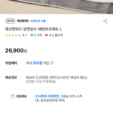
강아지
에코펫위드
브랜드관 이동
에코펫위드 양면방수 배변보조매트 L
4.7
후기 4개
4.0 흡수력
26,900
원
적립혜택
최대
150점
적립
배송정보
배송비 3,000원
(제주/도서산간 배송비 별도)
(3만원 이상 무료배송)
내일배송
21시까지 주문하면,
다음날 95% 도착
(토, 일요일/공휴일 제외)