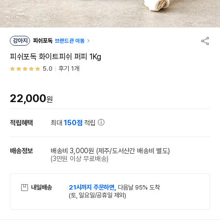
강아지
피쉬포독
브랜드관 이동
피쉬포독 화이트피쉬 퍼피 1Kg
5.0
후기 1개
22,000
원
적립혜택
최대
150점
적립
배송정보
배송비 3,000원
(제주/도서산간 배송비 별도)
(3만원 이상 무료배송)
내일배송
21시까지 주문하면,
다음날 95% 도착
(토, 일요일/공휴일 제외)