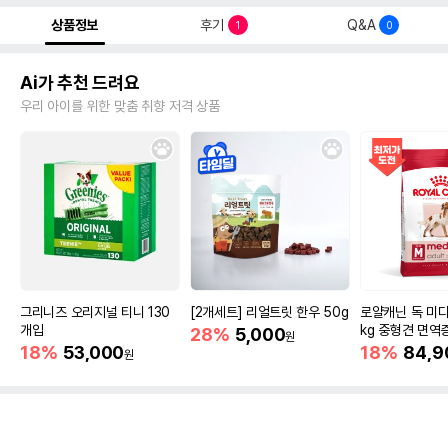
상품정보
후기
Q&A
1
0
Ai가 추천 드려요
우리 아이를 위한 맞춤 취향 저격 상품
그리니즈 오리지널 티니 130
[2개세트] 리얼트릿 한우 50g
로얄캐닌 독 미디
개입
kg 중형견 면역
28%
5,000
원
18%
53,000
18%
84,9
원