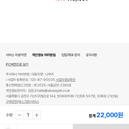
서비스 이용약관
개인정보 처리방침
입점/제휴 문의
공지사항
PC버전으로 보기
주식회사 어바웃펫
대표자명 : 나옥귀
사업자 등록번호 : 120-87-90035
사업자정보확인
통신판매업신고번호 : 제 2025-서울금천-2382호
개인정보관리자 : 김원규 hello@aboutpet.co.kr
서울특별시 금천구 가산디지털2로 144, 현대테라타워 가산DK 507호, 508호 (가산동)
구매안전(에스크로)서비스
© copyright (c) www.aboutpet.co.kr all rights reserved.
22,000
원
수량
합계