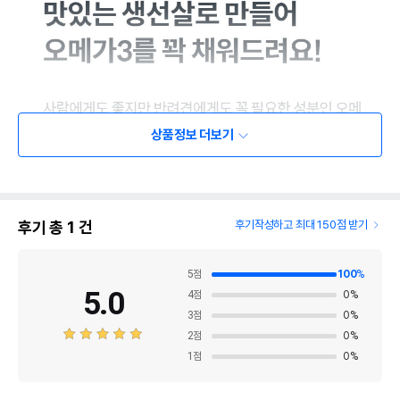
상품정보 더보기
후기 총
1
건
후기작성하고 최대 150점 받기
5
점
100
%
5.0
4
점
0
%
3
점
0
%
2
점
0
%
1
점
0
%