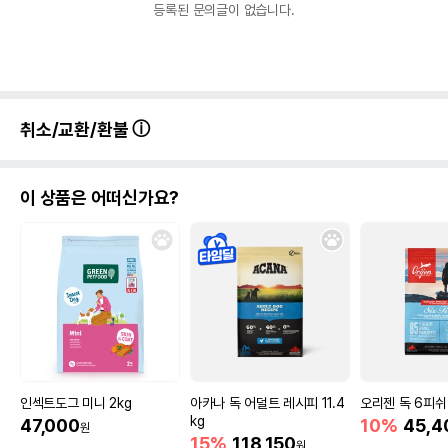
등록된 문의글이 없습니다.
취소/교환/환불
이 상품은 어떠신가요?
인섹트도그 미니 2kg
아카나 독 어덜트 레시피 11.4
오리젠 독 6피쉬 
kg
47,000
10%
45,4
원
15%
118,150
원