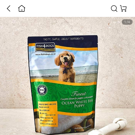
1
/
4