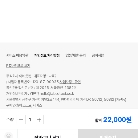
서비스 이용약관
개인정보 처리방침
입점/제휴 문의
공지사항
PC버전으로 보기
주식회사 어바웃펫
대표자명 : 나옥귀
사업자 등록번호 : 120-87-90035
사업자정보확인
통신판매업신고번호 : 제 2025-서울금천-2382호
개인정보관리자 : 김원규 hello@aboutpet.co.kr
서울특별시 금천구 가산디지털2로 144, 현대테라타워 가산DK 507호, 508호 (가산동)
구매안전(에스크로)서비스
© copyright (c) www.aboutpet.co.kr all rights reserved.
22,000
원
수량
합계
장바구니 담기
판매중지