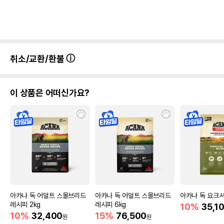
취소/교환/환불
이 상품은 어떠신가요?
아카나 독 어덜트 스몰브리드
아카나 독 어덜트 스몰브리드
아카나 독 요크셔
레시피 2kg
레시피 6kg
10%
35,1
10%
32,400
15%
76,500
원
원