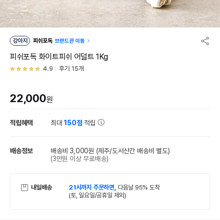
강아지
피쉬포독
브랜드관 이동
피쉬포독 화이트피쉬 어덜트 1Kg
4.9
후기 15개
22,000
원
적립혜택
최대
150점
적립
배송정보
배송비 3,000원
(제주/도서산간 배송비 별도)
(3만원 이상 무료배송)
내일배송
21시까지 주문하면,
다음날 95% 도착
(토, 일요일/공휴일 제외)