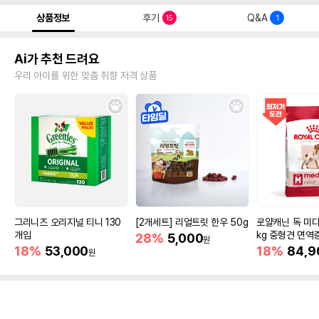
상품정보
후기
Q&A
15
1
Ai가 추천 드려요
우리 아이를 위한 맞춤 취향 저격 상품
그리니즈 오리지널 티니 130
[2개세트] 리얼트릿 한우 50g
로얄캐닌 독 미디
개입
kg 중형견 면역
28%
5,000
원
18%
53,000
18%
84,9
원