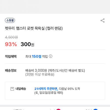
소동물
펫우리 햄스터 로켓 목욕실 (컬러 랜덤)
4,500원
93%
300
원
적립혜택
최대
150점
적립
배송정보
배송비 3,000원
(제주/도서산간 배송비 별도)
(3만원 이상 무료배송)
내일배송
21시까지 주문하면,
다음날 95% 도착
(토, 일요일/공휴일 제외)