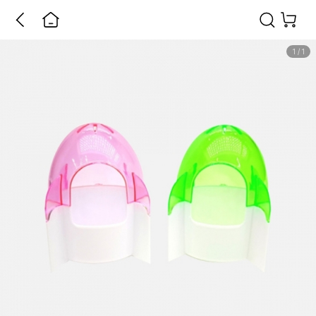
1
/
1