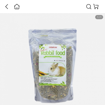
1
/
1