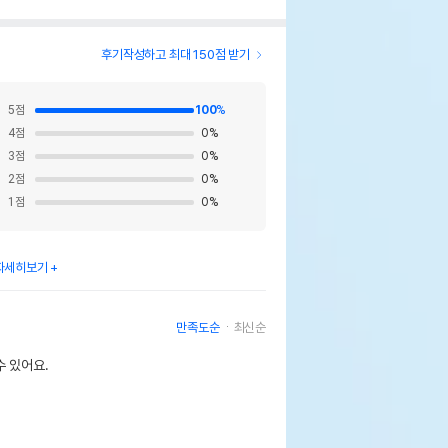
후기작성하고 최대 150점 받기
5
점
100
%
4
점
0
%
3
점
0
%
2
점
0
%
1
점
0
%
자세히보기
만족도순
최신순
 있어요.