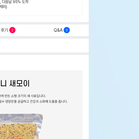
,
다음날 95% 도착
제외)
후기
Q&A
2
0