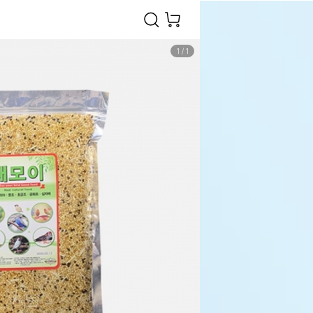
1
/
1