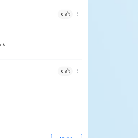
0
ㅎ

0
니 새 모이 700g (핀치류, 사랑앵무용)
페이지 참조
민국