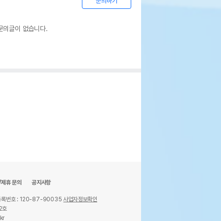
문의하기
리펫
웃펫//1644-9601
문의글이 없습니다.
기한이 최소 2026.12.03이거나 그 이후인
이 출고됩니다.
 상품명에 유통기한 명시된 경우, 해당
기한을 따릅니다.
/제휴 문의
공지사항
록번호 : 120-87-90035
사업자정보확인
2호
kr