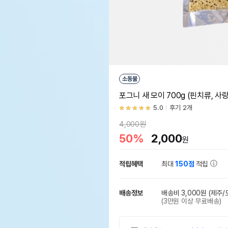
소동물
포그니 새 모이 700g (핀치류, 사
5.0
후기 2개
4,000원
50%
2,000
원
적립혜택
최대
150점
적립
배송정보
배송비 3,000원
(제주/
(3만원 이상 무료배송)