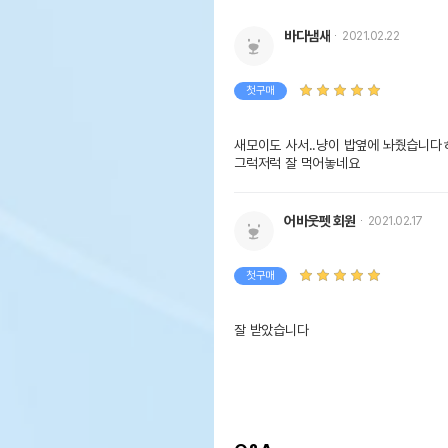
바다냄새
2021.02.22
첫구매
새모이도 사서..냥이 밥옆에 놔줬습니다ㅎ
그럭저럭 잘 먹어놓네요
어바웃펫 회원
2021.02.17
상품 필수 정보
첫구매
품명 및 모델명
포그
잘 받았습니다
법에 의한 인증,허가 등을
상세
받았음을 확인할수 있는 경우
그에 대한 사항
제조국 또는 원산지
대한
제조자,수입품의 경우