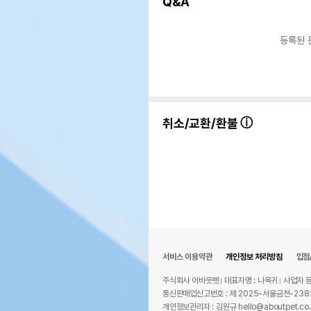
Q&A
패밀
수입자를 함께 표기
AS책임자와 전화번호 또는
어바
등록된 
소비자상담 관련 전화번호
유통
상품
유통기한
단,
유통
취소/교환/환불
서비스 이용약관
개인정보 처리방침
입점
주식회사 어바웃펫
대표자명 : 나옥귀
사업자 등
통신판매업신고번호 : 제 2025-서울금천-238
개인정보관리자 : 김원규 hello@aboutpet.co.