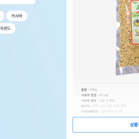
카사바
마샌드
상품