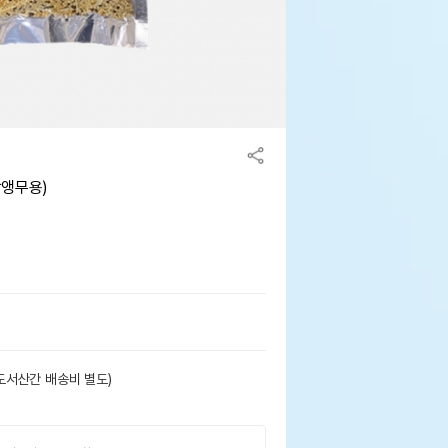
랑앵무용)
도서산간 배송비 별도)