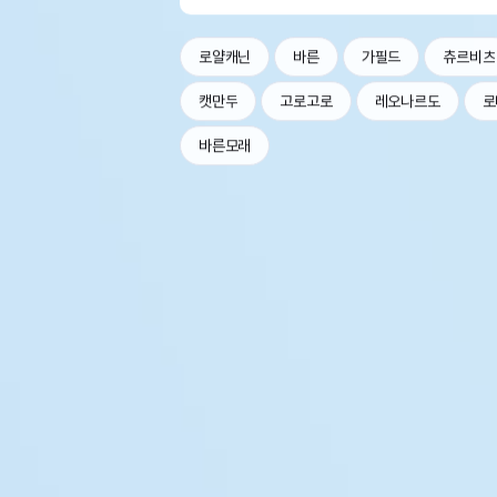
로얄캐닌
바른
가필드
츄르비츠
캣만두
고로고로
레오나르도
로
바른모래