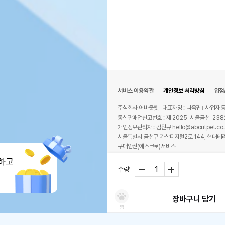
서비스 이용약관
개인정보 처리방침
입점
주식회사 어바웃펫
대표자명 : 나옥귀
사업자 등
통신판매업신고번호 : 제 2025-서울금천-238
개인정보관리자 : 김원규 hello@aboutpet.co.
서울특별시 금천구 가산디지털2로 144, 현대테라
구매안전(에스크로)서비스
© copyright (c) www.aboutpet.co.kr all r
하고
수량
장바구니 담기
찜