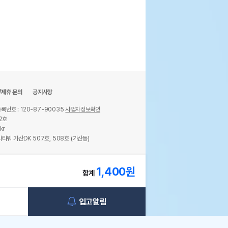
/제휴 문의
공지사항
록번호 : 120-87-90035
사업자정보확인
2호
kr
타워 가산DK 507호, 508호 (가산동)
ights reserved.
1,400
원
합계
입고알림