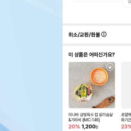
Q
취소/교환/환불
이 상품은 어떠신가요?
이나바 금빛육수 컵 닭가슴살
로얄캐
&가리비 (IMC-146)
화기
20%
1,200
23
원