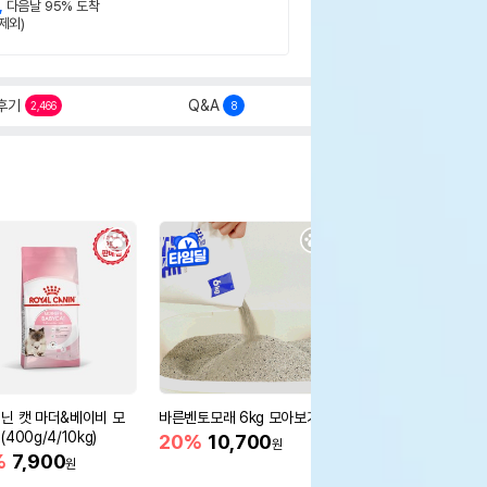
,
다음날 95% 도착
제외)
후기
Q&A
2,466
8
닌 캣 마더&베이비 모
바른벤토모래 6kg 모아보기
로얄캐닌 캣 인도어 4k
400g/4/10kg)
새 감소
20%
10,700
원
%
7,900
16%
55,000
원
원