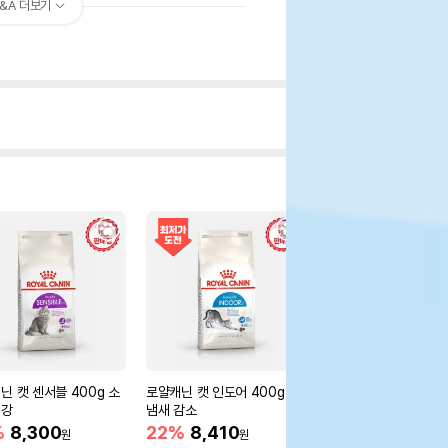
&A 더보기
닌 캣 센서블 400g 소
로얄캐닌 캣 인도어 400g 변
로얄캐닌 캣 인도어 1.2
건강
냄새 감소
냄새 감소
%
8,300
22%
8,410
21%
19,600
원
원
원