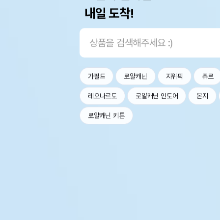
내일 도착!
가필드
로얄캐닌
지위픽
츄르
레오나르도
로얄캐닌 인도어
몬지
로얄캐닌 키튼