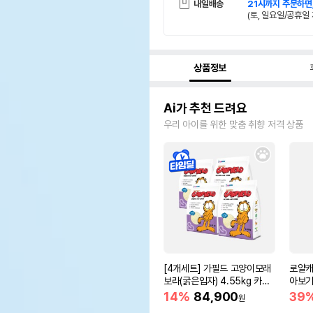
내일배송
21시까지 주문하면
(토, 일요일/공휴일 
상품정보
Ai가 추천 드려요
우리 아이를 위한 맞춤 취향 저격 상품
[4개세트] 가필드 고양이모래
로얄캐
보라(굵은입자) 4.55kg 카사
아보기(
바모래
14%
84,900
39
원