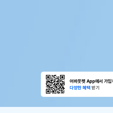
어바웃펫 App에서 가입
다양한 혜택
받기