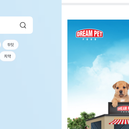
두잇
치약