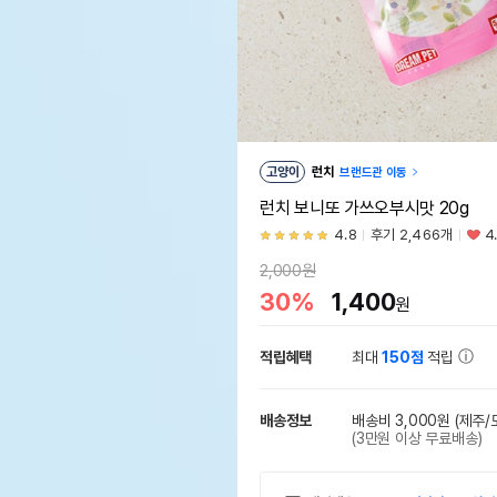
고양이
런치
브랜드관 이동
런치 보니또 가쓰오부시맛 20g
4.8
후기 2,466개
4
2,000원
30%
1,400
원
적립혜택
최대
150점
적립
배송정보
배송비 3,000원
(제주/
(3만원 이상 무료배송)