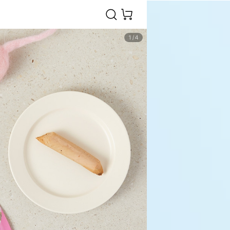
1
/
4