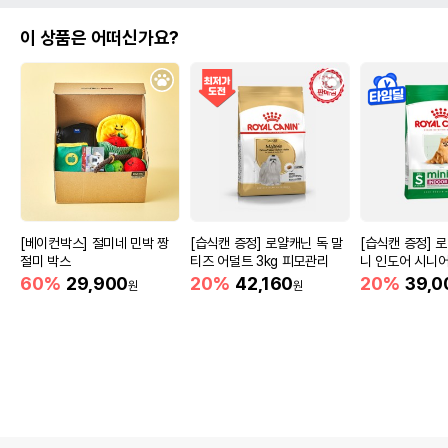
이 상품은 어떠신가요?
[베이컨박스] 절미네 민박 짱
[습식캔 증정] 로얄캐닌 독 말
[습식캔 증정] 
절미 박스
티즈 어덜트 3kg 피모관리
니 인도어 시니어
움
60%
29,900
20%
42,160
20%
39,0
원
원