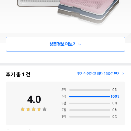
상품정보 더보기
후기 총
1
건
후기작성하고 최대 150점 받기
5
점
0
%
4.0
4
점
100
%
3
점
0
%
2
점
0
%
1
점
0
%