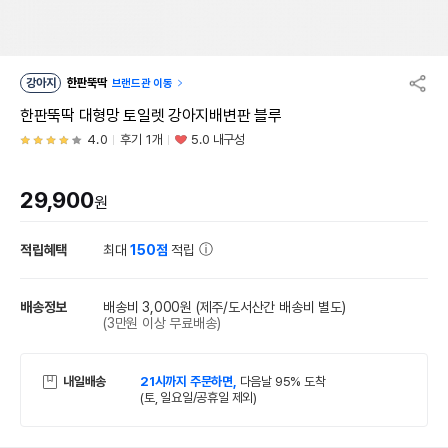
강아지
한판뚝딱
브랜드관 이동
한판뚝딱 대형망 토일렛 강아지배변판 블루
4.0
후기 1개
5.0 내구성
29,900
원
적립혜택
최대
150점
적립
배송정보
배송비 3,000원
(제주/도서산간 배송비 별도)
(3만원 이상 무료배송)
내일배송
21시까지 주문하면,
다음날 95% 도착
(토, 일요일/공휴일 제외)