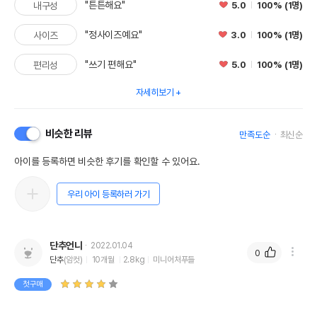
"튼튼해요"
5.0
100% (1명)
내구성
"정사이즈예요"
3.0
100% (1명)
사이즈
"쓰기 편해요"
5.0
100% (1명)
편리성
자세히보기
비슷한 리뷰
만족도순
최신순
아이를 등록하면 비슷한 후기를 확인할 수 있어요.
우리 아이 등록하러 가기
단추언니
2022.01.04
0
단추
(암컷)
10개월
2.8kg
미니어처푸들
첫구매