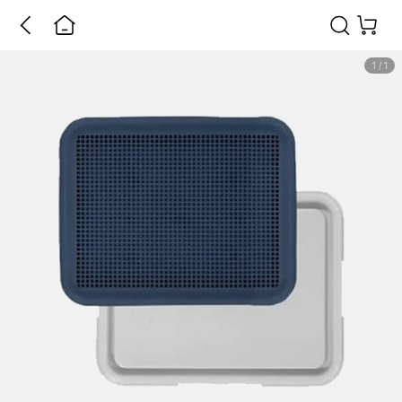
1
/
1