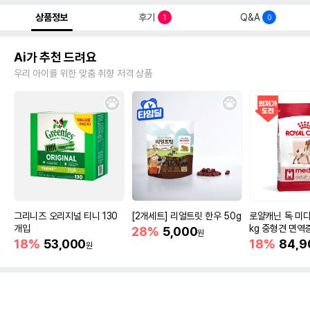
상품정보
후기
Q&A
1
0
Ai가 추천 드려요
우리 아이를 위한 맞춤 취향 저격 상품
그리니즈 오리지널 티니 130
[2개세트] 리얼트릿 한우 50g
로얄캐닌 독 미디
개입
kg 중형견 면역
28%
5,000
원
18%
53,000
18%
84,9
원