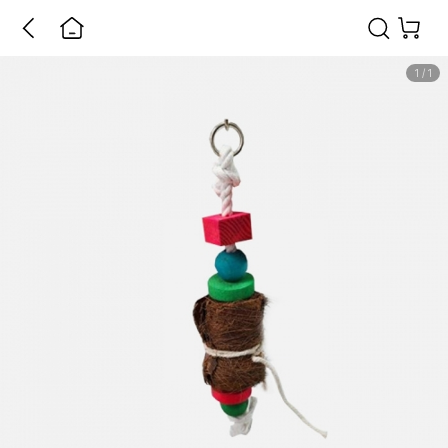
1
/
1