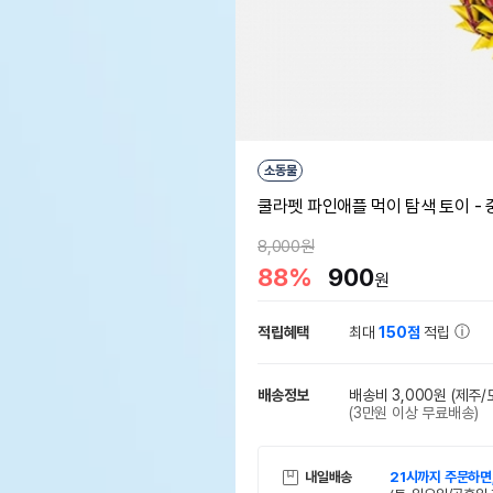
소동물
쿨라펫 파인애플 먹이 탐색 토이 - 
8,000원
88%
900
원
적립혜택
최대
150점
적립
배송정보
배송비 3,000원
(제주/
(3만원 이상 무료배송)
내일배송
21시까지 주문하면