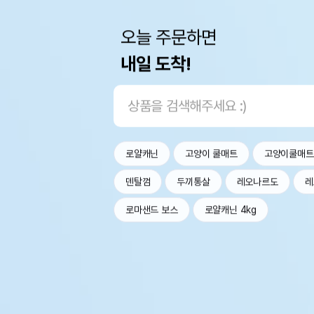
오늘 주문하면
내일 도착!
로얄캐닌
고양이 쿨매트
고양이쿨매트
덴탈껌
두끼통살
레오나르도
레
로마샌드 보스
로얄캐닌 4kg