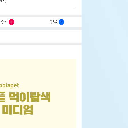
제외)
후기
Q&A
0
0