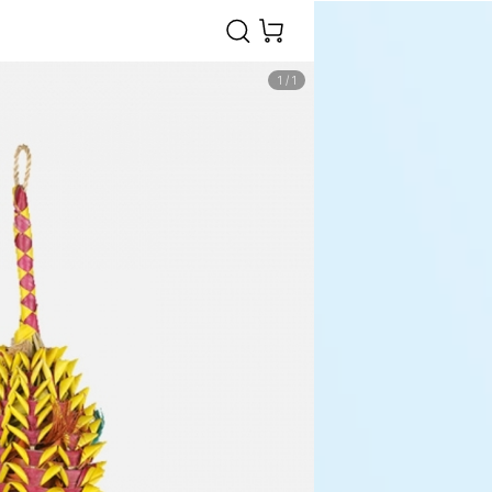
1
/
1