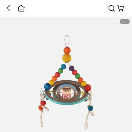
1
/
1