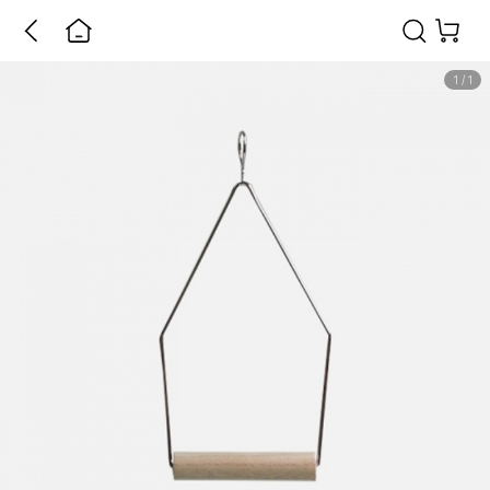
1
/
1