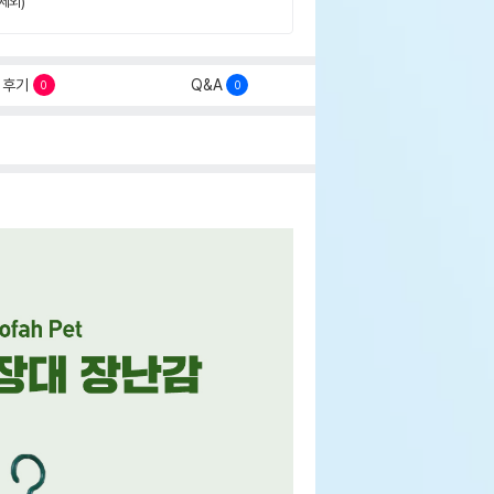
제외)
후기
Q&A
0
0