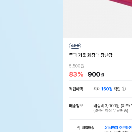
소동물
루파 거울 화장대 장난감
5,500원
83%
900
원
적립혜택
최대
150점
적립
배송정보
배송비 3,000원
(제주/
(3만원 이상 무료배송)
내일배송
21시까지 주문하면