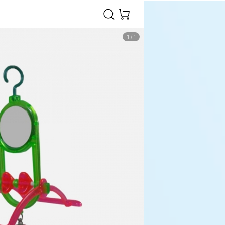
1
/
1