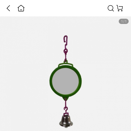
1
/
1