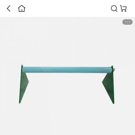
1
/
1