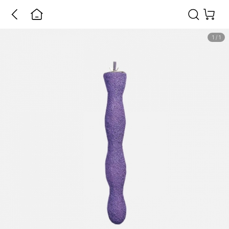
1
/
1