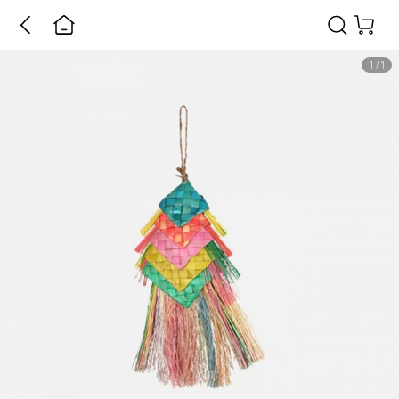
1
/
1